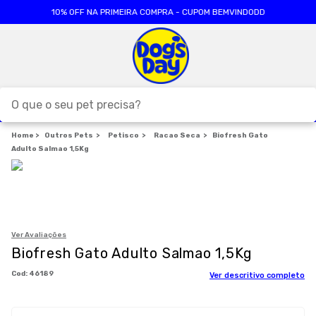
10% OFF NA PRIMEIRA COMPRA - CUPOM BEMVINDODD
O que o seu pet precisa?
Outros Pets
TERMOS MAIS BUSCADOS
Petisco
Racao Seca
Biofresh Gato
Adulto Salmao 1,5Kg
1
º
ração cães
2
º
ração gatos
3
º
caes
4
º
tapete higienico
Ver Avaliações
Biofresh Gato Adulto Salmao 1,5Kg
5
º
formula natural
:
46189
Ver descritivo completo
6
º
areia
7
º
royal canin