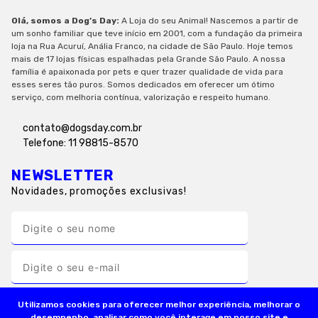
Olá, somos a Dog’s Day:
A Loja do seu Animal! Nascemos a partir de
um sonho familiar que teve início em 2001, com a fundação da primeira
loja na Rua Acuruí, Anália Franco, na cidade de São Paulo. Hoje temos
mais de 17 lojas físicas espalhadas pela Grande São Paulo. A nossa
família é apaixonada por pets e quer trazer qualidade de vida para
esses seres tão puros. Somos dedicados em oferecer um ótimo
serviço, com melhoria contínua, valorização e respeito humano.
contato@dogsday.com.br
Telefone: 11 98815-8570
NEWSLETTER
Novidades, promoções exclusivas!
Utilizamos cookies para oferecer melhor experiência, melhorar o
desempenho, analisar como você interage em nosso site e