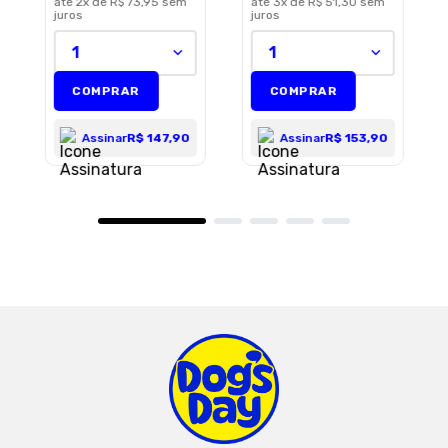
até
2
x de
R$ 73,95
sem
até
3
x de
R$ 51,30
sem
juros
juros
1
1
COMPRAR
COMPRAR
Assinar
R$ 147,90
Assinar
R$ 153,90