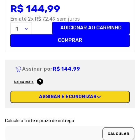
R$
144
,
99
8
º
premier
9
º
petisco caes
Em até
2
x
R$
72
,
49
sem juros
ADICIONAR AO CARRINHO
1
10
º
pro plan
COMPRAR
Assinar por
R$ 144,99
Saiba mais
ASSINAR E ECONOMIZAR