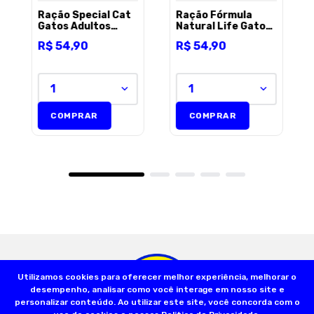
Ração Special Cat
Ração Fórmula
Gatos Adultos
Natural Life Gatos
Peixe - 3kg
Castrados Salmão
R$
54
,
90
R$
54
,
90
- 1kg
1
1
COMPRAR
COMPRAR
Utilizamos cookies para oferecer melhor experiência, melhorar o
desempenho, analisar como você interage em nosso site e
personalizar conteúdo. Ao utilizar este site, você concorda com o