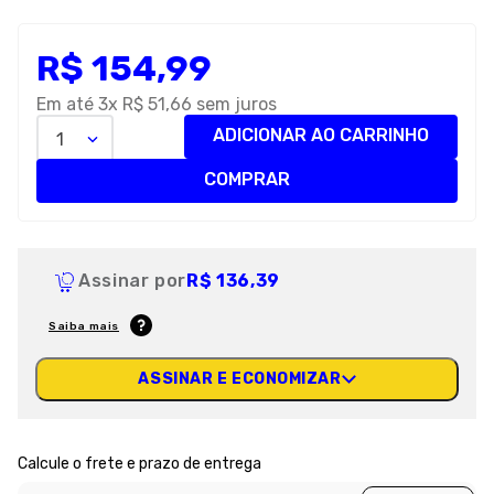
8
º
premier
R$
154
,
99
9
º
royal canin
10
º
pro plan
Em até
3
x
R$
51
,
66
sem juros
ADICIONAR AO CARRINHO
1
COMPRAR
Assinar por
R$ 136,39
Saiba mais
ASSINAR E ECONOMIZAR