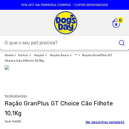
10% OFF NA PRIMEIRA COMPRA - CUPOM BEMVINDODD
O que o seu pet precisa?
Gatos
Ração
TERMOS MAIS BUSCADOS
Ração Seca
**
Ração GranPlus GT
Choice Cão Filhote 10,1Kg
1
º
ração cães
2
º
ração gatos
3
º
caes
4
º
tapete higienico
Ver Avaliações
Ração GranPlus GT Choice Cão Filhote
5
º
formula natural
10,1Kg
6
º
areia
:
46215
Ver descritivo completo
7
º
petisco caes