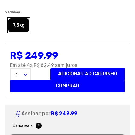
8
º
royal canin
variacao
9
º
premier
7,5kg
10
º
pro plan
R$
249
,
99
Em até
4
x
R$
62
,
49
sem juros
ADICIONAR AO CARRINHO
1
COMPRAR
Assinar por
R$ 249,99
Saiba mais