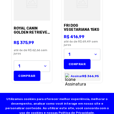
FRI DOG
ROYAL CANIN
VEGETARIANA 15KG
GOLDEN RETRIEVER
R$
416
,
99
PUPPY 10KG
até
6
x de
R$ 69,49
sem
R$
375
,
99
juros
até
6
x de
R$ 62,66
sem
juros
1
COMPRAR
1
COMPRAR
Assinar
R$ 366,95
Utilizamos cookies para oferecer melhor experiência, melhorar o
desempenho, analisar como você interage em nosso site e
personalizar conteúdo. Ao utilizar este site, você concorda com o
uso de cookies e nossas
Politica de Privacidade.