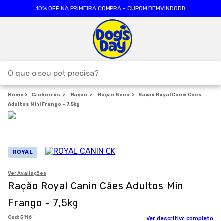
10% OFF NA PRIMEIRA COMPRA - CUPOM BEMVINDODD
O que o seu pet precisa?
Cachorros
TERMOS MAIS BUSCADOS
Ração
Ração Seca
Ração Royal Canin Cães
Adultos Mini Frango - 7,5kg
1
º
ração cães
2
º
ração gatos
3
º
caes
ROYAL
4
º
tapete higienico
Ver Avaliações
5
º
formula natural
Ração Royal Canin Cães Adultos Mini
6
º
areia
Frango - 7,5kg
7
º
petisco caes
:
5116
Ver descritivo completo