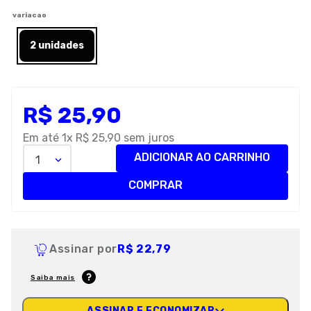
8
º
petisco caes
variacao
9
º
premier
2 unidades
10
º
pro plan
R$
25
,
90
Em até
1
x
R$
25
,
90
sem juros
ADICIONAR AO CARRINHO
1
COMPRAR
Assinar por
R$ 22,79
Saiba mais
ASSINAR E ECONOMIZAR