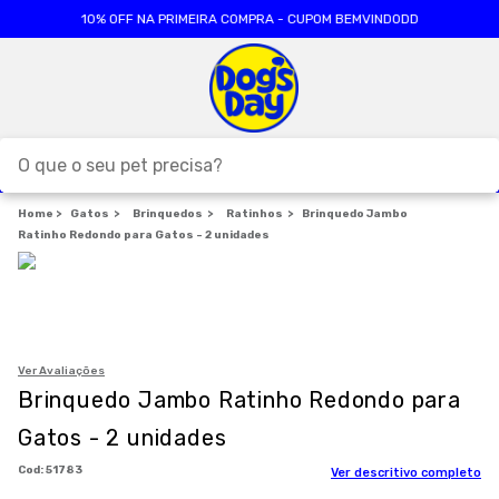
10% OFF NA PRIMEIRA COMPRA - CUPOM BEMVINDODD
O que o seu pet precisa?
Gatos
Brinquedos
TERMOS MAIS BUSCADOS
Ratinhos
Brinquedo Jambo
Ratinho Redondo para Gatos - 2 unidades
1
º
ração cães
2
º
ração gatos
3
º
caes
4
º
tapete higienico
Ver Avaliações
Brinquedo Jambo Ratinho Redondo para
5
º
formula natural
Gatos - 2 unidades
6
º
areia
:
51783
Ver descritivo completo
7
º
royal canin