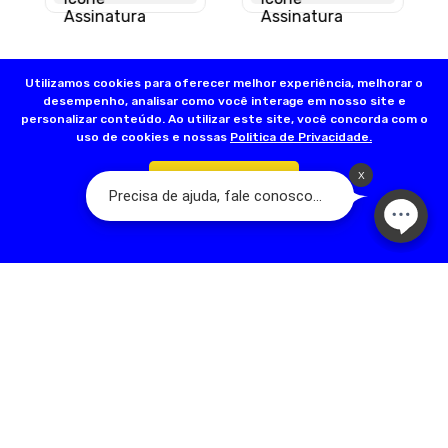
Utilizamos cookies para oferecer melhor experiência, melhorar o
desempenho, analisar como você interage em nosso site e
personalizar conteúdo. Ao utilizar este site, você concorda com o
uso de cookies e nossas
Politica de Privacidade.
Confirmar
Olá, somos a Dog’s Day:
A Loja do seu Animal! Nascemos a partir de
um sonho familiar que teve início em 2001, com a fundação da primeira
loja na Rua Acuruí, Anália Franco, na cidade de São Paulo. Hoje temos
mais de 17 lojas físicas espalhadas pela Grande São Paulo. A nossa
família é apaixonada por pets e quer trazer qualidade de vida para
esses seres tão puros. Somos dedicados em oferecer um ótimo
serviço, com melhoria contínua, valorização e respeito humano.