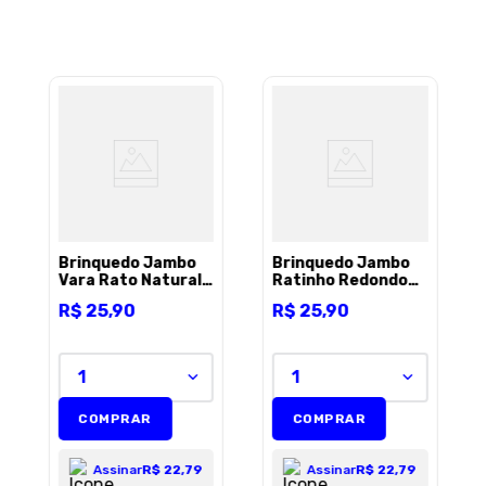
Brinquedo Jambo
Brinquedo Jambo
Vara Rato Natural
Ratinho Redondo
para Gatos - Unico
para Gatos - 2
R$
25
,
90
R$
25
,
90
unidades
1
1
COMPRAR
COMPRAR
Assinar
R$ 22,79
Assinar
R$ 22,79