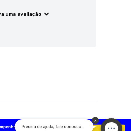
va uma avaliação
ão
5 estrelas
empenho, analisar como você interage