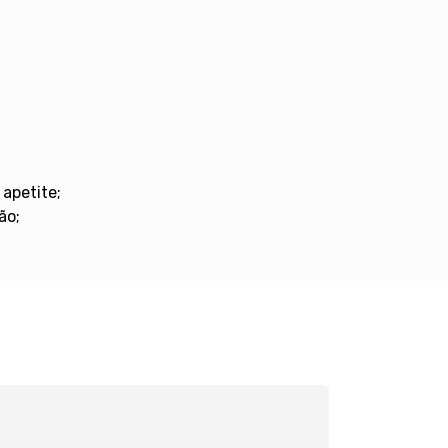
apetite;
ão;