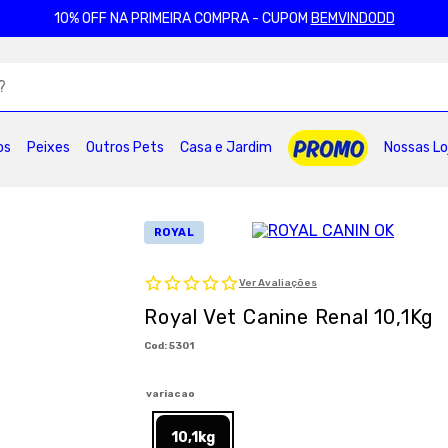
10% OFF NA PRIMEIRA COMPRA - CUPOM
BEMVINDODD
ADOS
os
Peixes
Outros Pets
Casa e Jardim
Nossas Lo
2
º
ração gatos
3
º
caes
4
º
tapete higienico
6
º
areia
7
º
royal canin
8
º
petisco caes
0
º
pro plan
ROYAL
Ver Avaliações
Royal Vet Canine Renal 10,1Kg
:
5301
variacao
10,1kg