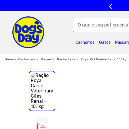
O que o seu pet precisa?
TERMOS MAIS BUSC
Cachorros
Gatos
Pássar
1
º
ração cães
5
º
formula natural
Cachorros
Ração
Ração Seca
Royal Vet Canine Renal 10,1Kg
9
º
premier
1