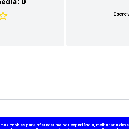
édia: 0
Escre
Adicionar avaliaç
Título
Avalie o produto de 1 a 
★
★
★
★
★
Seu nome
Sua localização
amos cookies para oferecer melhor experiência, melhorar o des