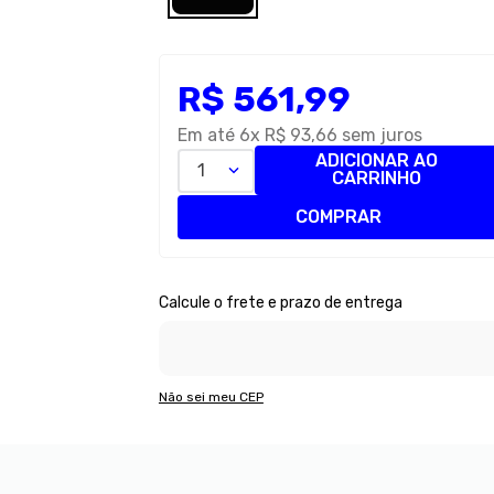
R$
561
,
99
Em até
6
x
R$
93
,
66
sem juros
ADICIONAR AO
1
CARRINHO
COMPRAR
Não sei meu CEP