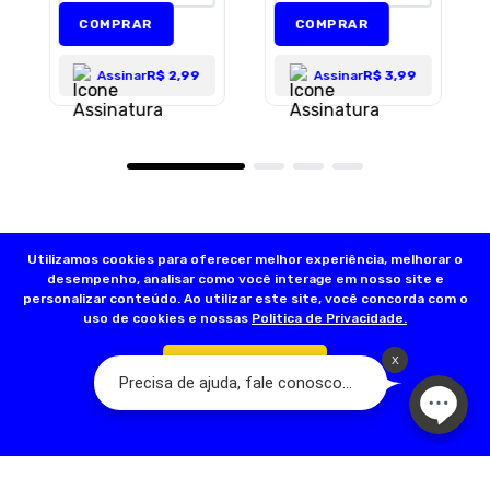
COMPRAR
COMPRAR
Assinar
R$ 2,99
Assinar
R$ 3,99
Utilizamos cookies para oferecer melhor experiência, melhorar o
desempenho, analisar como você interage em nosso site e
personalizar conteúdo. Ao utilizar este site, você concorda com o
uso de cookies e nossas
Politica de Privacidade.
Confirmar
Olá, somos a Dog’s Day:
A Loja do seu Animal! Nascemos a partir de
um sonho familiar que teve início em 2001, com a fundação da primeira
loja na Rua Acuruí, Anália Franco, na cidade de São Paulo. Hoje temos