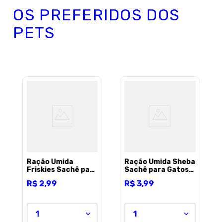
OS PREFERIDOS DOS
PETS
Ração Úmida
Ração Úmida Sheba
Friskies Sachê para
Sachê para Gatos
Gatos Adultos
Filhotes Sabor
R$
2
,
99
R$
3
,
99
Sabor Frango ao
Atum 85g
Molho - 85g
1
1