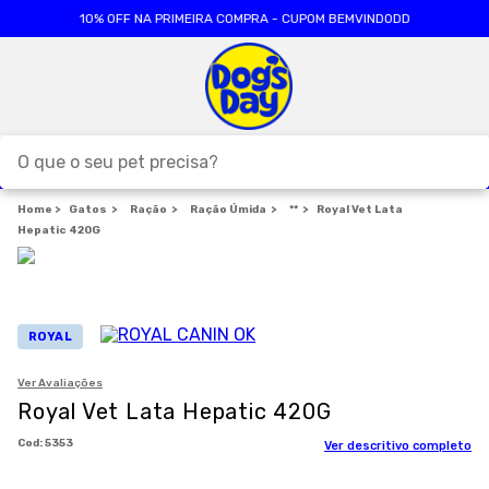
10% OFF NA PRIMEIRA COMPRA - CUPOM BEMVINDODD
O que o seu pet precisa?
Gatos
Ração
TERMOS MAIS BUSCADOS
Ração Úmida
**
Royal Vet Lata
Hepatic 420G
1
º
ração cães
2
º
ração gatos
3
º
caes
ROYAL
4
º
tapete higienico
Ver Avaliações
5
º
formula natural
Royal Vet Lata Hepatic 420G
6
º
areia
:
5353
Ver descritivo completo
7
º
royal canin