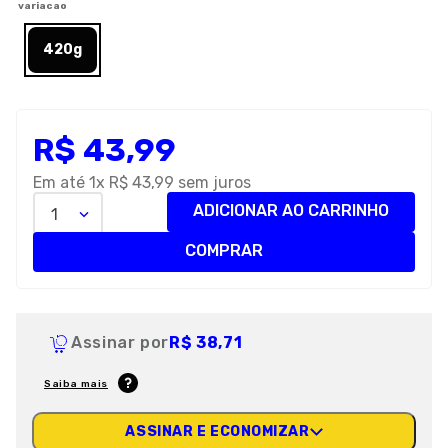
variacao
8
º
premier
420g
9
º
petisco caes
10
º
pro plan
R$
43
,
99
Em até
1
x
R$
43
,
99
sem juros
ADICIONAR AO CARRINHO
1
COMPRAR
Assinar por
R$ 38,71
Saiba mais
ASSINAR E ECONOMIZAR