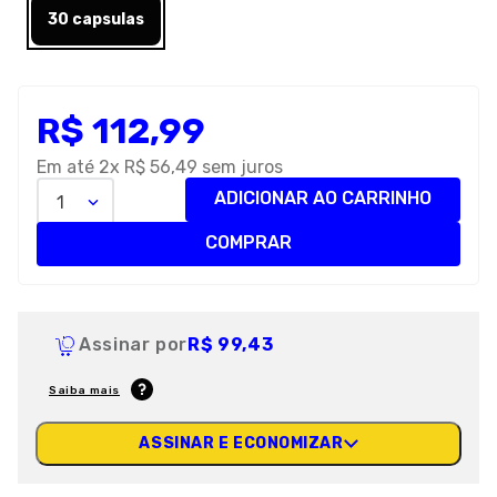
30 capsulas
R$
112
,
99
Em até
2
x
R$
56
,
49
sem juros
ADICIONAR AO CARRINHO
1
COMPRAR
Assinar por
R$ 99,43
Saiba mais
ASSINAR E ECONOMIZAR