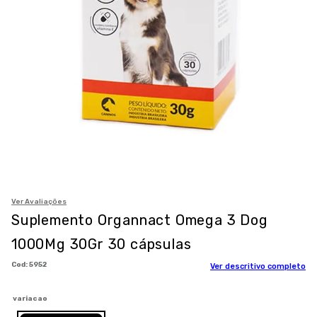
8
º
petisco caes
9
º
premier
10
º
pro plan
Ver Avaliações
Suplemento Organnact Omega 3 Dog
1000Mg 30Gr 30 cápsulas
:
5952
Ver descritivo completo
variacao