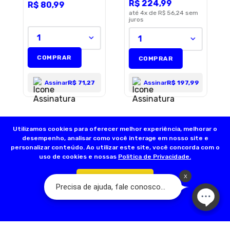
R$
224
,
99
R$
80
,
99
até
4
x de
R$ 56,24
sem
juros
1
1
COMPRAR
COMPRAR
Assinar
R$ 71,27
Assinar
R$ 197,99
Utilizamos cookies para oferecer melhor experiência, melhorar o
desempenho, analisar como você interage em nosso site e
personalizar conteúdo. Ao utilizar este site, você concorda com o
uso de cookies e nossas
Politica de Privacidade.
Confirmar