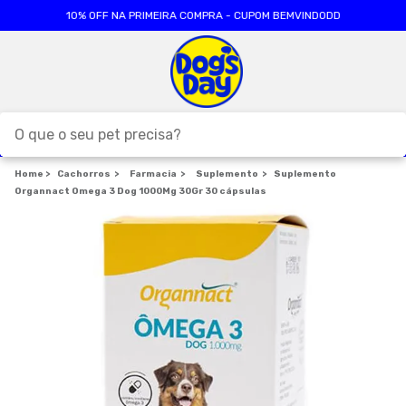
10% OFF NA PRIMEIRA COMPRA - CUPOM BEMVINDODD
O que o seu pet precisa?
Cachorros
TERMOS MAIS BUSCADOS
Farmacia
Suplemento
Suplemento
Organnact Omega 3 Dog 1000Mg 30Gr 30 cápsulas
1
º
ração cães
2
º
ração gatos
3
º
caes
4
º
tapete higienico
5
º
formula natural
6
º
areia
7
º
royal canin