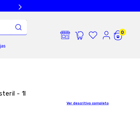
jas
eril - 1l
Ver descritivo completo