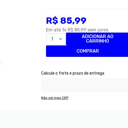
R$
85
,
99
Em até
1
x
R$
85
,
99
sem juros
ADICIONAR AO
1
CARRINHO
COMPRAR
Não sei meu CEP