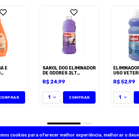
Escreva uma avaliação
ENVIAR AVALI
A E
SANOL DOG ELIMINADOR
ELIMINADO
O
DE ODORES 2LT
USO VETER
O SANOL
LAVANDA
TRADICION
R$
24
,
99
R$
52
,
99
O 500ML
DOG GALÃO
R
1
1
COMPRAR
COMPRAR
amos cookies para oferecer melhor experiência, melhorar o des