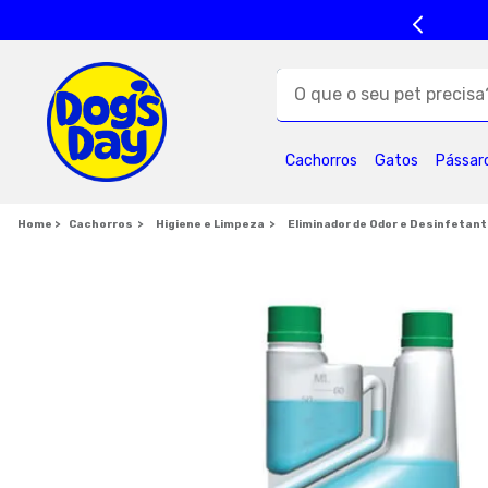
O que o seu pet precisa?
TERMOS MAIS BUSC
Cachorros
Gatos
Pássar
1
º
ração cães
5
º
formula natural
Cachorros
Higiene e Limpeza
Eliminador de Odor e Desinfetan
9
º
premier
1