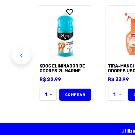
e Agener
 - 1l
OMPRAR
R$ 75,67
KDOG ELIMINADOR DE
TIRA-MANCH
ODORES 2L MARINE
ODORES US
VETERINÁRI
R$
22
,
99
R$
33
,
99
DOG FRASC
BORRIFADO
1
1
COMPRAR
Utiliz