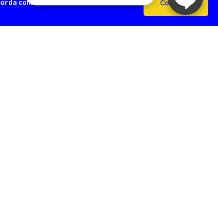
ncorda com o uso de cookies e nossas
Confirmar
AÇÕES ÚTEIS
FORMAS DE PAGAMENTO
Devoluções
e Pagamento
s Frequentes
SEGURANÇA
e Frete
e Privacidade