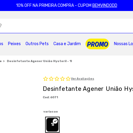
10% OFF NA PRIMEIRA COMPRA - CUPOM
BEMVINDODD
ADOS
os
Peixes
Outros Pets
Casa e Jardim
Nossas Lo
2
º
ração gatos
3
º
caes
4
º
tapete higienico
6
º
areia
7
º
royal canin
8
º
petisco caes
te
Desinfetante Agener União Hysteril - 1l
0
º
pro plan
Ver Avaliações
Desinfetante Agener União Hyst
:
6071
variacao
1l