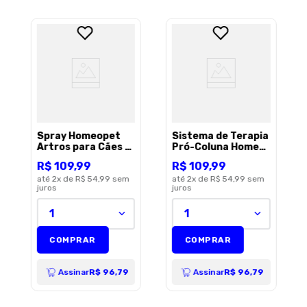
Spray Homeopet
Sistema de Terapia
Artros para Cães e
Pró-Coluna Homeo
Gatos - 30ml
Pet para Cães e
R$
109
,
99
R$
109
,
99
Gatos - 30ml
até
2
x de
R$ 54,99
sem
até
2
x de
R$ 54,99
sem
juros
juros
1
1
COMPRAR
COMPRAR
Assinar
R$ 96,79
Assinar
R$ 96,79