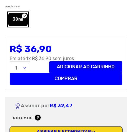
8
º
royal canin
variacao
9
º
premier
30ml
10
º
pro plan
R$
36
,
90
Em até
1
x
R$
36
,
90
sem juros
ADICIONAR AO CARRINHO
1
COMPRAR
Assinar por
R$ 32,47
Saiba mais
ASSINAR E ECONOMIZAR