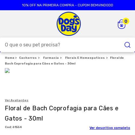
10% OFF NA PRIMEIRA COMPRA - CUPOM BEMVINDODD
O que o seu pet precisa?
Cachorros
TERMOS MAIS BUSCADOS
Farmacia
Florais E Homeopaticos
Floral de
Bach Coprofagia para Cães e Gatos - 30ml
1
º
ração cães
2
º
ração gatos
3
º
caes
4
º
tapete higienico
Ver Avaliações
Floral de Bach Coprofagia para Cães e
5
º
formula natural
Gatos - 30ml
6
º
areia
:
61554
Ver descritivo completo
7
º
petisco caes