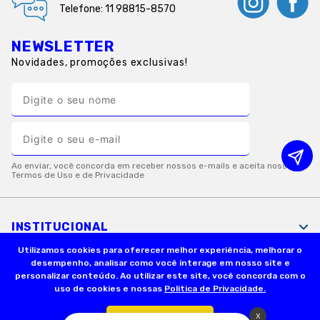
Telefone: 11 98815-8570
NEWSLETTER
Novidades, promoções exclusivas!
INSTITUCIONAL
Utilizamos cookies para oferecer melhor experiência, melhorar o
desempenho, analisar como você interage em nosso site e
INFORMAÇÕES ÚTEIS
personalizar conteúdo. Ao utilizar este site, você concorda com o
uso de cookies e nossas
Politica de Privacidade.
FORMAS DE PAGAMENTO
Confirmar