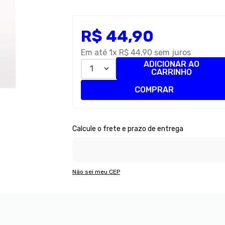
R$
44
,
90
Em até
1
x
R$
44
,
90
sem juros
ADICIONAR AO
1
CARRINHO
COMPRAR
Não sei meu CEP