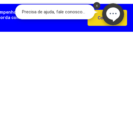
empenho, analisar como você interage
ncorda com o uso de cookies e nossas
Confirmar
AÇÕES ÚTEIS
FORMAS DE PAGAMENTO
Devoluções
e Pagamento
s Frequentes
SEGURANÇA
e Frete
e Privacidade