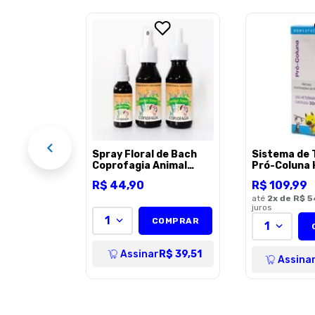
h Animal
ação de
ra Cães e
OMPRAR
R$ 39,51
Spray Floral de Bach
Sistema de 
Coprofagia Animal
Pró-Coluna
Flower para Cães e
para Cães e 
R$
44
,
90
R$
109
,
99
Gatos - 100ml
30ml
até
2
x de
R$ 5
juros
1
COMPRAR
1
Assinar
R$ 39,51
Assina