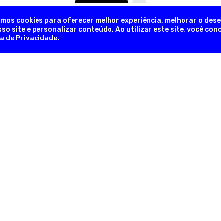
amos cookies para oferecer melhor experiência, melhorar o des
so site e personalizar conteúdo. Ao utilizar este site, você co
ca de Privacidade.
NEWSLETTER
Novidades, promoções exclusivas!
INFORMAÇÕES ÚTEIS
INFORM
em
Sobre a Empresa
Trocas e 
lia
Nossas Lojas
Formas d
as
Fale Conosco
Pergunta
Trabalhe Conosco
Política d
com
Regulamentos
Política d