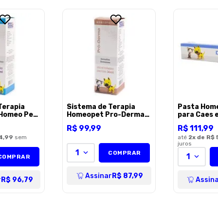
Escreva uma avaliação
ENVIAR AVALI
Terapia
Sistema de Terapia
Pasta Home
 Homeo Pet
Homeopet Pro-Derma
para Caes e
Gatos -
para Cães e Gatos -
R$
99
,
99
R$
111
,
99
30ml
4,99
sem
até
2
x de
R$ 
juros
1
COMPRAR
1
COMPRAR
Assinar
R$ 87,99
r
R$ 96,79
Assin