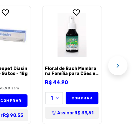
Floral de 
Lambedura
Gatos - 3
R$
36
,
90
1
AÇÃO
Assin
opet Diasin
Floral de Bach Membro
 Gatos - 18g
na Família para Cães e
Gatos - 100ml
R$
44
,
90
55,99
sem
1
COMPRAR
COMPRAR
Assinar
R$ 39,51
ar
R$ 98,55