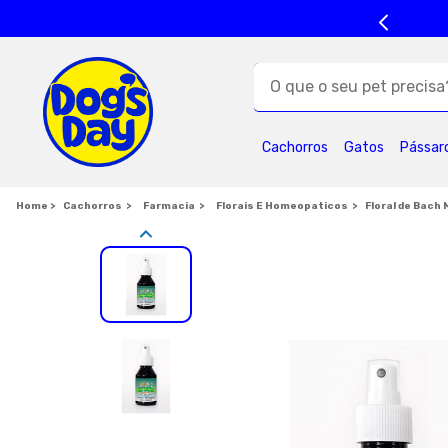
O que o seu pet precisa?
TERMOS MAIS BUSC
Cachorros
Gatos
Pássar
1
º
ração cães
5
º
formula natural
Cachorros
Farmacia
Florais E Homeopaticos
Floral de Bach
9
º
premier
1