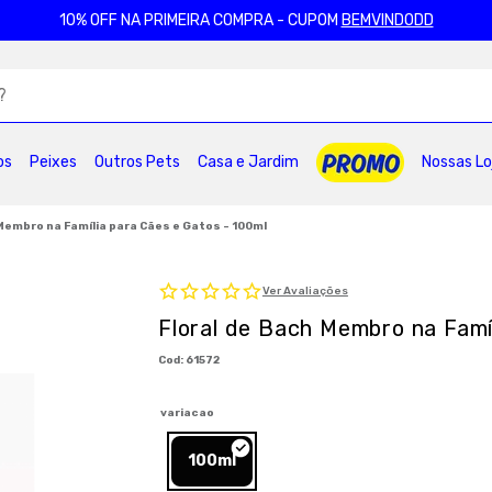
10% OFF NA PRIMEIRA COMPRA - CUPOM
BEMVINDODD
ADOS
os
Peixes
Outros Pets
Casa e Jardim
Nossas Lo
2
º
ração gatos
3
º
caes
4
º
tapete higienico
6
º
areia
7
º
royal canin
8
º
petisco caes
 Membro na Família para Cães e Gatos - 100ml
0
º
pro plan
Ver Avaliações
Floral de Bach Membro na Famí
:
61572
variacao
100ml