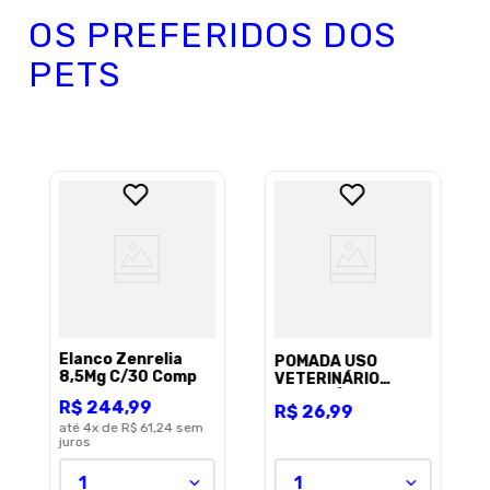
OS PREFERIDOS DOS
PETS
Elanco Zenrelia
POMADA USO
8,5Mg C/30 Comp
VETERINÁRIO
ANTISSÉPTICA E
R$
244
,
99
R$
26
,
99
CICATRIZANTE
até
4
x de
R$ 61,24
sem
SARALOGO CAIXA
juros
30G
1
1