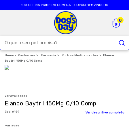
10% OFF NA PRIMEIRA COMPRA - CUPOM BEMVINDODD
O que o seu pet precisa?
Cachorros
TERMOS MAIS BUSCADOS
Farmacia
Outros Medicamentos
Elanco
Baytril 150Mg C/10 Comp
1
º
ração cães
2
º
ração gatos
3
º
caes
4
º
tapete higienico
Ver Avaliações
Elanco Baytril 150Mg C/10 Comp
5
º
formula natural
:
6169
Ver descritivo completo
6
º
areia
7
º
royal canin
variacao