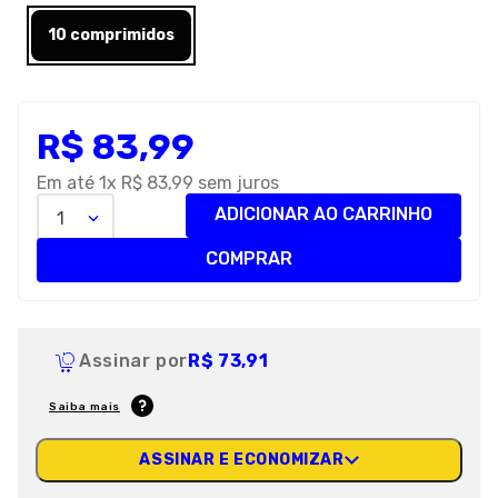
8
º
premier
10 comprimidos
9
º
petisco caes
10
º
pro plan
R$
83
,
99
Em até
1
x
R$
83
,
99
sem juros
ADICIONAR AO CARRINHO
1
COMPRAR
Assinar por
R$ 73,91
Saiba mais
ASSINAR E ECONOMIZAR