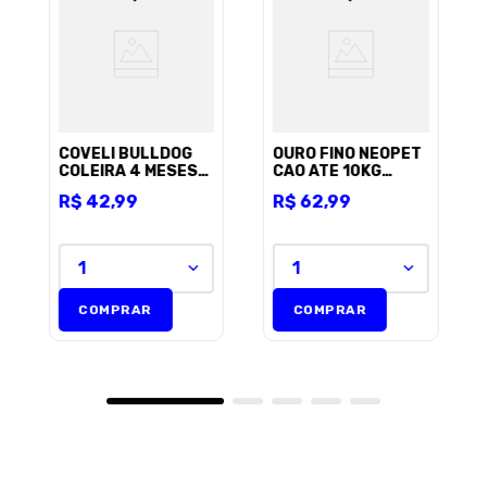
COVELI BULLDOG
OURO FINO NEOPET
COLEIRA 4 MESES
CAO ATE 10KG
ANTIPULGAS E
0,67ML C/3 UNID
R$
42
,
99
R$
62
,
99
CARRAPATOS 64CM
1
1
COMPRAR
COMPRAR