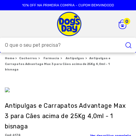
10% OFF NA PRIMEIRA COMPRA - CUPOM BEMVINDODD
O que o seu pet precisa?
Cachorros
TERMOS MAIS BUSCADOS
Farmacia
Antipulgas
Antipulgas e
Carrapatos Advantage Max 3 para Cães acima de 25Kg 4,0ml - 1
1
º
ração cães
bisnaga
2
º
ração gatos
3
º
caes
4
º
tapete higienico
Antipulgas e Carrapatos Advantage Max
5
º
formula natural
3 para Cães acima de 25Kg 4,0ml - 1
6
º
areia
bisnaga
7
º
petisco caes
:
6178
Ver descritivo completo