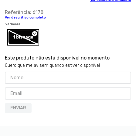
8
º
royal canin
Referência
:
6178
9
º
premier
Ver descritivo completo
variacao
10
º
pro plan
1 bisnaga
Este produto não está disponível no momento
Quero que me avisem quando estiver disponível
ENVIAR