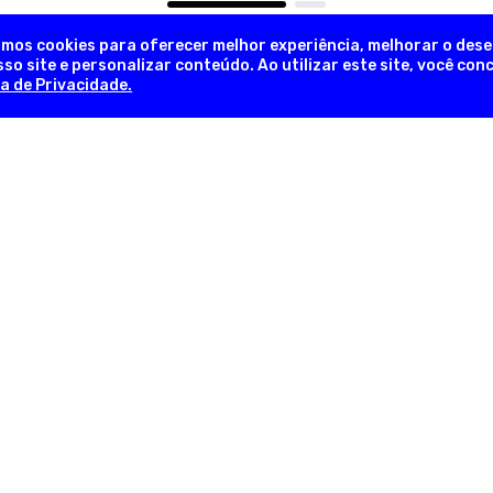
amos cookies para oferecer melhor experiência, melhorar o des
so site e personalizar conteúdo. Ao utilizar este site, você co
ca de Privacidade.
NEWSLETTER
Novidades, promoções exclusivas!
INFORMAÇÕES ÚTEIS
INFORM
em
Sobre a Empresa
Trocas e 
lia
Nossas Lojas
Formas d
as
Fale Conosco
Pergunta
Trabalhe Conosco
Política d
com
Regulamentos
Política d