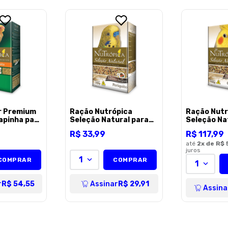
Escreva uma avaliação
ENVIAR AVALI
r Premium
Ração Nutrópica
Ração Nutr
apinha para
Seleção Natural para
Seleção Na
 300g
Periquitos - 300g
Calopsitas
R$
33
,
99
R$
117
,
99
Sementes 
Extrusado
até
2
x de
R$ 
juros
1
COMPRAR
COMPRAR
1
r
R$ 54,55
Assinar
R$ 29,91
Assina