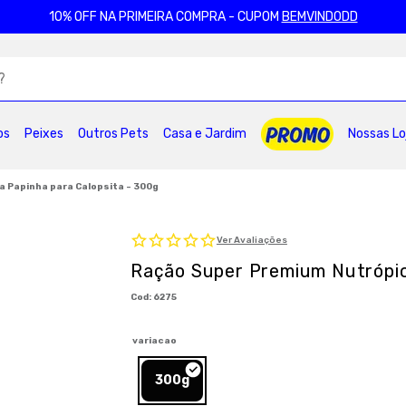
10% OFF NA PRIMEIRA COMPRA - CUPOM
BEMVINDODD
ADOS
os
Peixes
Outros Pets
Casa e Jardim
Nossas Lo
2
º
ração gatos
3
º
caes
4
º
tapete higienico
6
º
areia
7
º
royal canin
8
º
premier
 Papinha para Calopsita - 300g
10
º
pro plan
Ver Avaliações
Ração Super Premium Nutrópic
:
6275
variacao
300g