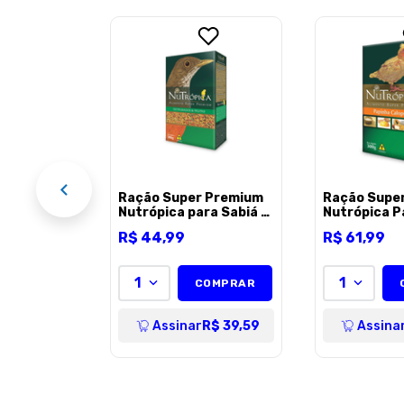
 Premium
pa para
EL
Ração Super Premium
Ração Supe
Nutrópica para Sabiá e
Nutrópica P
Pássaro Preto - 300g
Calopsita -
R$
44
,
99
R$
61
,
99
1
1
COMPRAR
Assinar
R$ 39,59
Assina