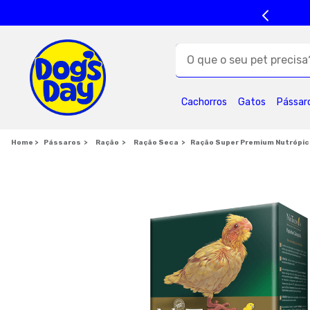
O que o seu pet precisa?
TERMOS MAIS BUSC
Cachorros
Gatos
Pássar
1
º
ração cães
5
º
formula natural
Pássaros
Ração
Ração Seca
Ração Super Premium Nutrópica
9
º
petisco caes