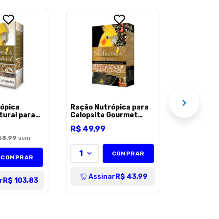
Ração Nut
Gourmet p
sabor Sem
R$
156
,
9
Frutas e C
1,2kg
até
3
x de
R$
juros
AÇÃO
1
Assin
ópica
Ração Nutrópica para
tural para
Calopsita Gourmet
 sabor
sabor Sementes,
R$
49
,
99
e
Frutas e Castanhas
s
58,99
sem
1
COMPRAR
COMPRAR
Assinar
R$ 43,99
r
R$ 103,83