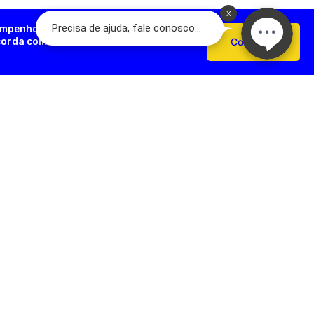
empenho, analisar como você interage
ncorda com o uso de cookies e nossas
Confirmar
AÇÕES ÚTEIS
FORMAS DE PAGAMENTO
Devoluções
e Pagamento
s Frequentes
SEGURANÇA
e Frete
e Privacidade