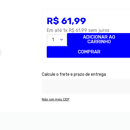
R$
61
,
99
Em até
1
x
R$
61
,
99
sem juros
ADICIONAR AO
1
CARRINHO
COMPRAR
Não sei meu CEP