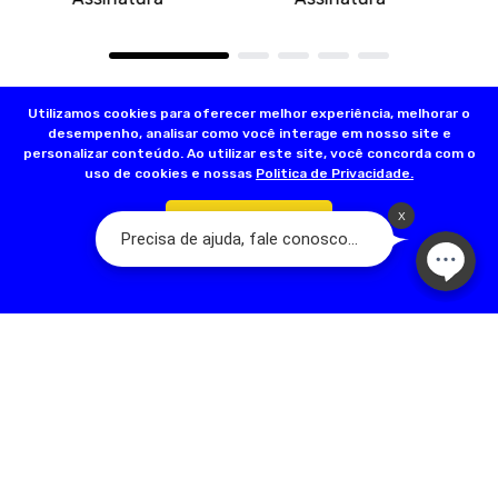
Utilizamos cookies para oferecer melhor experiência, melhorar o
desempenho, analisar como você interage em nosso site e
personalizar conteúdo. Ao utilizar este site, você concorda com o
uso de cookies e nossas
Politica de Privacidade.
Confirmar
Olá, somos a Dog’s Day:
A Loja do seu Animal! Nascemos a partir de
um sonho familiar que teve início em 2001, com a fundação da primeira
loja na Rua Acuruí, Anália Franco, na cidade de São Paulo. Hoje temos
mais de 17 lojas físicas espalhadas pela Grande São Paulo. A nossa
família é apaixonada por pets e quer trazer qualidade de vida para
esses seres tão puros. Somos dedicados em oferecer um ótimo
serviço, com melhoria contínua, valorização e respeito humano.