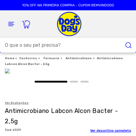
10% OFF NA PRIMEIRA COMPRA - CUPOM BEMVINDODD
O que o seu pet precisa?
Cachorros
TERMOS MAIS BUSCADOS
Farmacia
Antimicrobiano
Antimicrobiano
Labcon Alcon Bacter - 2,5g
1
º
ração cães
2
º
ração gatos
3
º
caes
4
º
tapete higienico
Ver Avaliações
Antimicrobiano Labcon Alcon Bacter -
5
º
formula natural
2,5g
6
º
areia
:
6339
Ver descritivo completo
7
º
royal canin