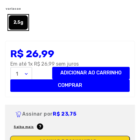
8
º
premier
variacao
9
º
petisco caes
2,5g
10
º
pro plan
R$
26
,
99
Em até
1
x
R$
26
,
99
sem juros
ADICIONAR AO CARRINHO
1
COMPRAR
Assinar por
R$ 23,75
Saiba mais