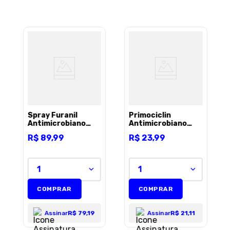
Spray Furanil
Primociclin
Antimicrobiano
Antimicrobiano
Solução para Cães
50Mg - 10
R$
89
,
99
R$
23
,
99
e Gatos - 60ml
comprimidos
1
1
COMPRAR
COMPRAR
Assinar
R$ 79,19
Assinar
R$ 21,11