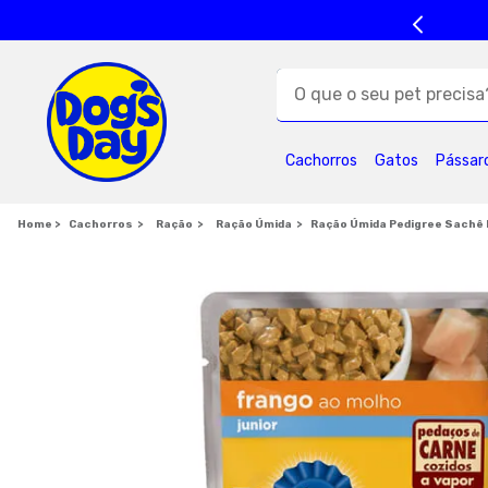
O que o seu pet precisa?
TERMOS MAIS BUSC
Cachorros
Gatos
Pássar
1
º
ração cães
5
º
formula natural
Cachorros
Ração
Ração Úmida
Ração Úmida Pedigree Sachê F
9
º
premier
1