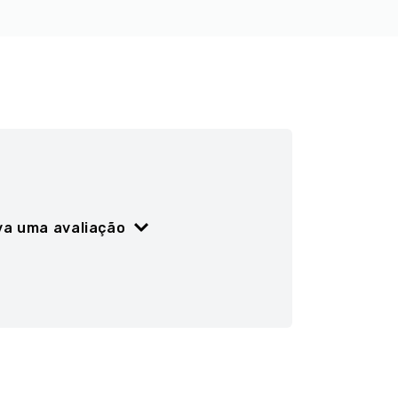
va uma avaliação
ão
5 estrelas