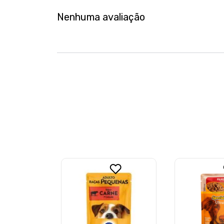
Nenhuma avaliação
IT LATA
RU