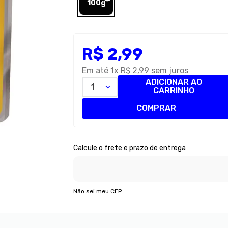
100g
R$
2
,
99
Em até
1
x
R$
2
,
99
sem juros
ADICIONAR AO
1
CARRINHO
COMPRAR
Não sei meu CEP