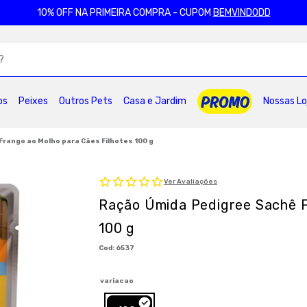
10% OFF NA PRIMEIRA COMPRA - CUPOM
BEMVINDODD
ADOS
os
Peixes
Outros Pets
Casa e Jardim
Nossas Lo
2
º
ração gatos
3
º
caes
4
º
tapete higienico
6
º
areia
7
º
royal canin
8
º
petisco caes
rango ao Molho para Cães Filhotes 100 g
0
º
pro plan
Ver Avaliações
Ração Úmida Pedigree Sachê F
100 g
:
6537
variacao