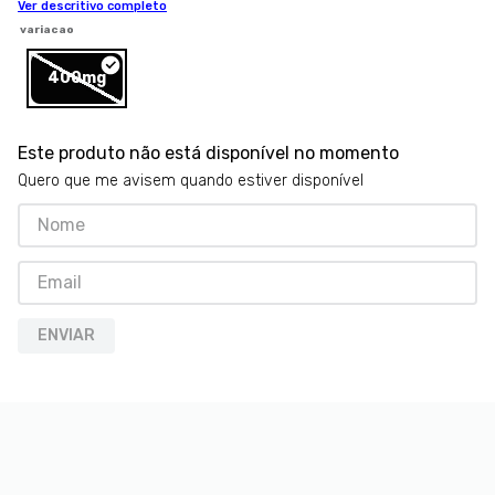
Ver descritivo completo
8
º
petisco caes
variacao
9
º
premier
400mg
10
º
pro plan
Este produto não está disponível no momento
Quero que me avisem quando estiver disponível
ENVIAR