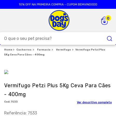
10% OFF NA PRIMEIRA COMPRA - CUPOM BEMVINDODD
O que o seu pet precisa?
Cachorros
TERMOS MAIS BUSCADOS
Farmacia
Vermífugo
Vermífugo Petzi Plus
5Kg Ceva Para Cães - 400mg
1
º
ração cães
2
º
ração gatos
3
º
caes
Vermífugo Petzi Plus 5Kg Ceva Para Cães
4
º
tapete higienico
- 400mg
5
º
formula natural
:
7533
Ver descritivo completo
6
º
areia
Referência
:
7533
7
º
royal canin