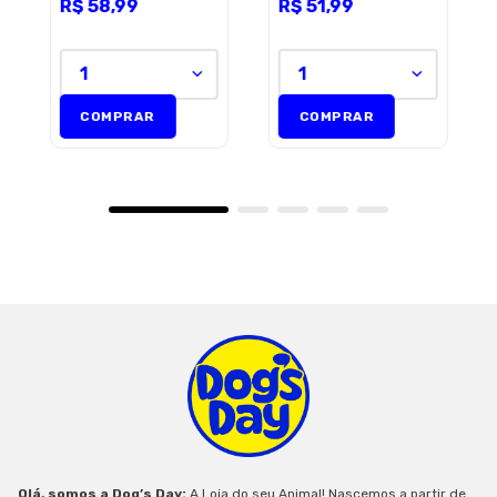
R$
58
,
99
R$
51
,
99
1
1
COMPRAR
COMPRAR
Olá, somos a Dog’s Day:
A Loja do seu Animal! Nascemos a partir de