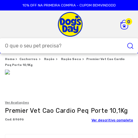
10% OFF NA PRIMEIRA COMPRA - CUPOM BEMVINDODD
O que o seu pet precisa?
Cachorros
TERMOS MAIS BUSCADOS
Ração
Ração Seca
Premier Vet Cao Cardio
Peq Porte 10,1Kg
1
º
ração cães
2
º
ração gatos
3
º
caes
4
º
tapete higienico
Ver Avaliações
Premier Vet Cao Cardio Peq Porte 10,1Kg
5
º
formula natural
:
89696
Ver descritivo completo
6
º
areia
7
º
royal canin