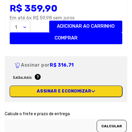
R$
359
,
90
8
º
petisco caes
9
º
premier
Em até
6
x
R$
59
,
98
sem juros
ADICIONAR AO CARRINHO
1
10
º
pro plan
COMPRAR
Assinar por
R$ 316,71
Saiba mais
ASSINAR E ECONOMIZAR