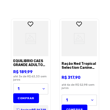
EQUILIBRIO CAES
Ração Ned Tropical
GRANDE ADULTO
Selection Canine
CARNE 12KG
R$
189
,
99
Ad Mini Frango
10,1Kg
até
3
x de
R$ 63,33
sem
R$
317
,
90
juros
até
6
x de
R$ 52,98
sem
juros
1
COMPRAR
1
COMPRAR
Assinar
R$ 167,19