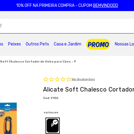
10% OFF NA PRIMEIRA COMPRA - CUPOM
BEMVINDODD
ADOS
os
Peixes
Outros Pets
Casa e Jardim
Nossas Lo
2
º
ração gatos
3
º
caes
4
º
tapete higienico
6
º
areia
7
º
petisco caes
8
º
royal canin
 Soft Chalesco Cortador de Unha para Cães - P
0
º
pro plan
Ver Avaliações
Alicate Soft Chalesco Cortado
:
9106
variacao
P