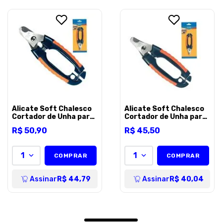
Escreva uma avaliação
ENVIAR AVALI
Alicate Soft Chalesco
Alicate Soft Chalesco
Cortador de Unha para
Cortador de Unha para
Cães - G
Cães - P
R$
50
,
90
R$
45
,
50
1
1
COMPRAR
COMPRAR
Assinar
R$ 44,79
Assinar
R$ 40,04