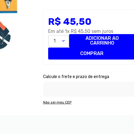
R$
45
,
50
Em até
1
x
R$
45
,
50
sem juros
ADICIONAR AO
1
CARRINHO
COMPRAR
Não sei meu CEP