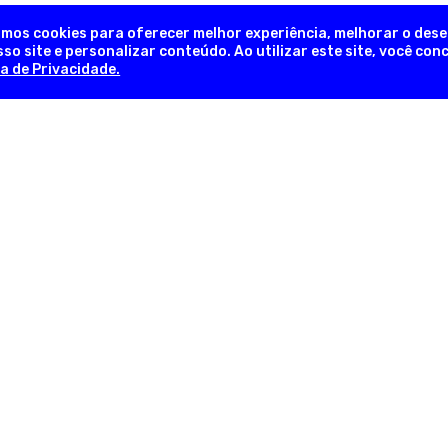
amos cookies para oferecer melhor experiência, melhorar o des
so site e personalizar conteúdo. Ao utilizar este site, você co
ca de Privacidade.
NEWSLETTER
Novidades, promoções exclusivas!
INFORMAÇÕES ÚTEIS
INFORM
em
Sobre a Empresa
Trocas e 
lia
Nossas Lojas
Formas d
as
Fale Conosco
Pergunta
Trabalhe Conosco
Política d
com
Regulamentos
Política d