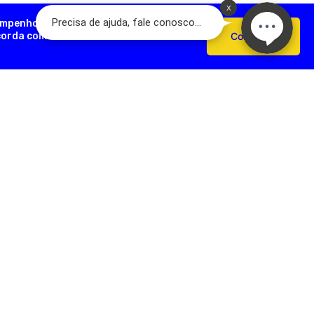
empenho, analisar como você interage
ncorda com o uso de cookies e nossas
Confirmar
AÇÕES ÚTEIS
FORMAS DE PAGAMENTO
Devoluções
e Pagamento
s Frequentes
SEGURANÇA
e Frete
e Privacidade