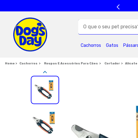
O que o seu pet precisa?
TERMOS MAIS BUSC
Cachorros
Gatos
Pássar
1
º
ração cães
5
º
formula natural
Cachorros
Roupas E Acessórios Para Cães
Cortador
Alicate
9
º
premier
1