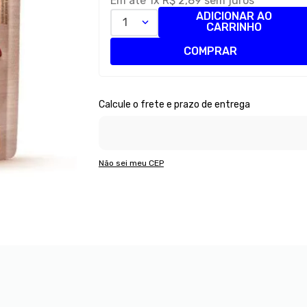
Em até
1
x
R$
2
,
89
sem juros
ADICIONAR AO
1
CARRINHO
COMPRAR
Não sei meu CEP