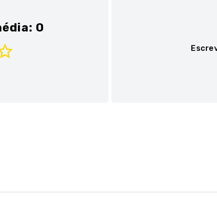
édia: 0
Escre
Adicionar avaliaç
Título
Avalie o produto de 1 a 
★
★
★
★
★
Seu nome
Sua localização