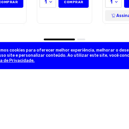
1
1
COMPRAR
COMPRAR
Assin
amos cookies para oferecer melhor experiência, melhorar o des
so site e personalizar conteúdo. Ao utilizar este site, você co
ca de Privacidade.
NEWSLETTER
Novidades, promoções exclusivas!
INFORMAÇÕES ÚTEIS
INFORM
em