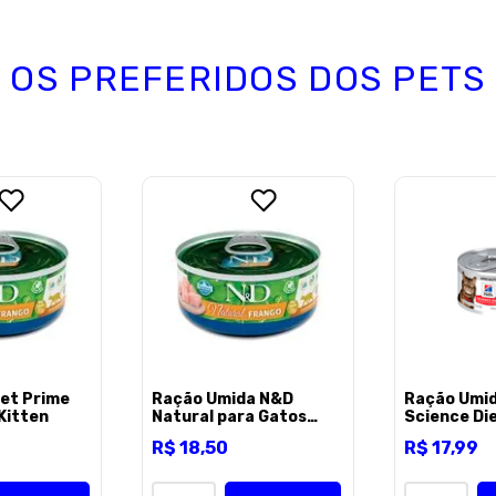
OS PREFERIDOS DOS PETS
Endereço de email
Escreva uma avaliação
ENVIAR AVALI
Wet Prime
Ração Úmida N&D
Ração Úmida
Kitten
Natural para Gatos
Science Die
Sabor Frango 70 g
Sensível p
R$
18
,
50
R$
17
,
99
Adultos Sa
vegetais 8