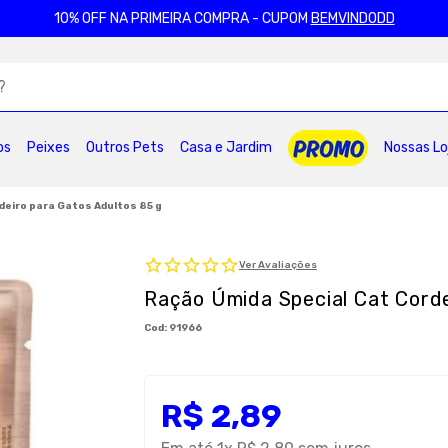
10% OFF NA PRIMEIRA COMPRA - CUPOM
BEMVINDODD
ADOS
os
Peixes
Outros Pets
Casa e Jardim
Nossas Lo
2
º
ração gatos
3
º
caes
4
º
tapete higienico
6
º
areia
7
º
royal canin
8
º
petisco caes
deiro para Gatos Adultos 85 g
0
º
pro plan
Ver Avaliações
Ração Úmida Special Cat Corde
:
91966
R$
2
,
89