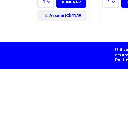
1
1
COMPRAR
Assinar
R$ 11,19
Utiliz
em nos
Politi
contato@dogsday.com.br
Telefone (11) 98815-8570
Olá, somos a Dog’s Day:
Aqui seu PET é da família!
Nascemos a partir de um sonho familiar que teve início 