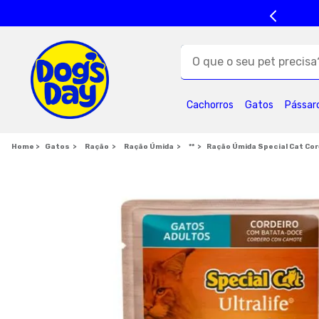
O que o seu pet precisa?
TERMOS MAIS BUSC
Cachorros
Gatos
Pássar
1
º
ração cães
5
º
formula natural
Gatos
Ração
Ração Úmida
**
Ração Úmida Special Cat Cor
9
º
premier
1