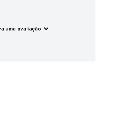
va uma avaliação
ão
5 estrelas