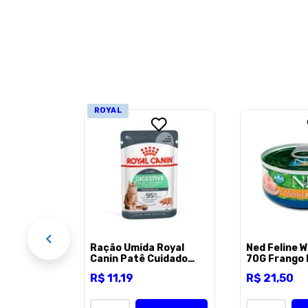
ROYAL
e 85G
EL
Ração Úmida Royal
Ned Feline 
Canin Patê Cuidado
70G Frango 
Digestivo para Gatos
R$
11
,
19
R$
21
,
50
Adultos 85 g