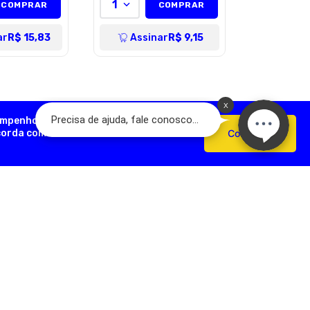
1
COMPRAR
COMPRAR
ar
R$ 15,83
Assinar
R$ 9,15
empenho, analisar como você interage
ncorda com o uso de cookies e nossas
Confirmar
AÇÕES ÚTEIS
FORMAS DE PAGAMENTO