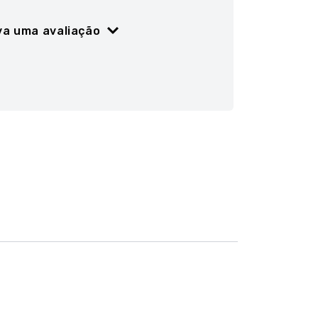
va uma avaliação
ão
5 estrelas