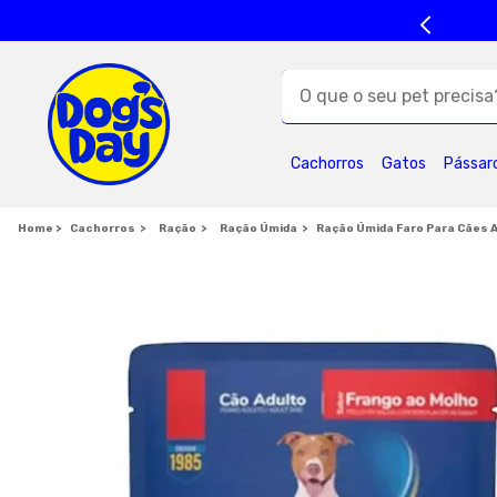
O que o seu pet precisa?
TERMOS MAIS BUSC
Cachorros
Gatos
Pássar
1
º
ração cães
5
º
formula natural
Cachorros
Ração
Ração Úmida
Ração Úmida Faro Para Cães 
9
º
premier
1