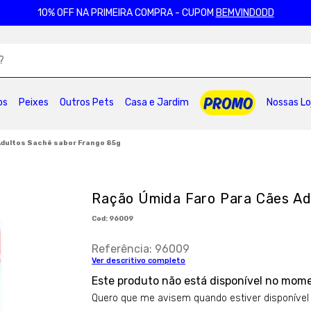
10% OFF NA PRIMEIRA COMPRA - CUPOM
BEMVINDODD
ADOS
os
Peixes
Outros Pets
Casa e Jardim
Nossas Lo
2
º
ração gatos
3
º
caes
4
º
tapete higienico
6
º
areia
7
º
petisco caes
8
º
royal canin
Adultos Sachê sabor Frango 85g
0
º
pro plan
Ração Úmida Faro Para Cães Ad
:
96009
Referência
:
96009
Ver descritivo completo
Este produto não está disponível no mom
Quero que me avisem quando estiver disponível