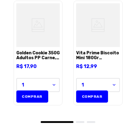
Golden Cookie 350G
Vita Prime Biscoito
Adultos PP Carne,
Mini 180Gr
Cenoura e
Banana/Cereais/Quinoa
R$
17
,
90
R$
12
,
99
Espinafre
1
1
COMPRAR
COMPRAR