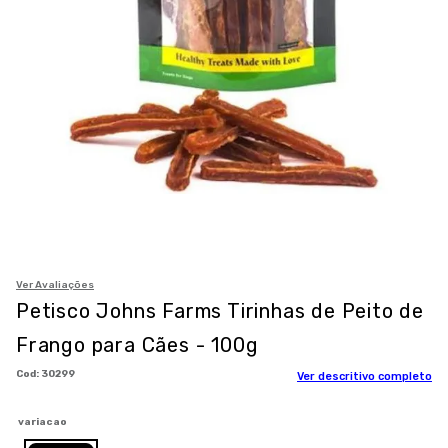
8
º
petisco caes
9
º
premier
10
º
pro plan
Ver Avaliações
Petisco Johns Farms Tirinhas de Peito de
Frango para Cães - 100g
:
30299
Ver descritivo completo
variacao