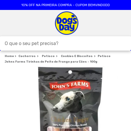
10% OFF NA PRIMEIRA COMPRA - CUPOM BEMVINDODD
O que o seu pet precisa?
Cachorros
TERMOS MAIS BUSCADOS
Petisco
Cookies E Biscoitos
Petisco
Johns Farms Tirinhas de Peito de Frango para Cães - 100g
1
º
ração cães
2
º
ração gatos
3
º
caes
4
º
tapete higienico
5
º
formula natural
6
º
areia
7
º
royal canin