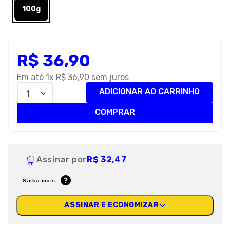
100g
R$
36
,
90
Em até
1
x
R$
36
,
90
sem juros
ADICIONAR AO CARRINHO
1
COMPRAR
Assinar por
R$ 32,47
Saiba mais
ASSINAR E ECONOMIZAR