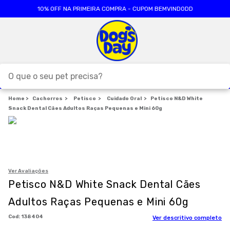
10% OFF NA PRIMEIRA COMPRA - CUPOM BEMVINDODD
O que o seu pet precisa?
Cachorros
TERMOS MAIS BUSCADOS
Petisco
Cuidado Oral
Petisco N&D White
Snack Dental Cães Adultos Raças Pequenas e Mini 60g
1
º
ração cães
2
º
ração gatos
3
º
caes
4
º
tapete higienico
Ver Avaliações
Petisco N&D White Snack Dental Cães
5
º
formula natural
Adultos Raças Pequenas e Mini 60g
6
º
areia
:
138404
Ver descritivo completo
7
º
royal canin