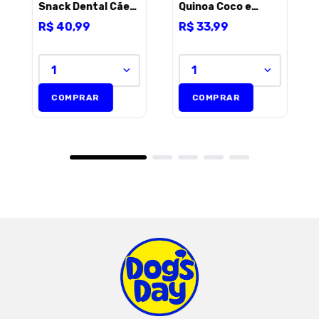
Snack Dental Cães
Quinoa Coco e
Adultos Raças
Cúrcuma Snack
R$
40
,
99
R$
33
,
99
Médias e Grandes
Dental Cães
100g
Adultos Raças
Pequenas e Mini
60g
1
1
COMPRAR
COMPRAR