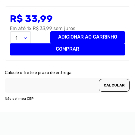
8
º
premier
R$
33
,
99
9
º
petisco caes
10
º
pro plan
Em até
1
x
R$
33
,
99
sem juros
ADICIONAR AO CARRINHO
1
COMPRAR
Não sei meu CEP