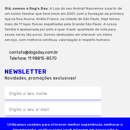
Olá, somos a Dog’s Day:
A Loja do seu Animal! Nascemos a partir de
um sonho familiar que teve início em 2001, com a fundação da primeira
loja na Rua Acuruí, Anália Franco, na cidade de São Paulo. Hoje temos
mais de 17 lojas físicas espalhadas pela Grande São Paulo. A nossa
família é apaixonada por pets e quer trazer qualidade de vida para
esses seres tão puros. Somos dedicados em oferecer um ótimo
serviço, com melhoria contínua, valorização e respeito humano.
contato@dogsday.com.br
Telefone: 11 98815-8570
NEWSLETTER
Novidades, promoções exclusivas!
Utilizamos cookies para oferecer melhor experiência, melhorar o
desempenho, analisar como você interage em nosso site e