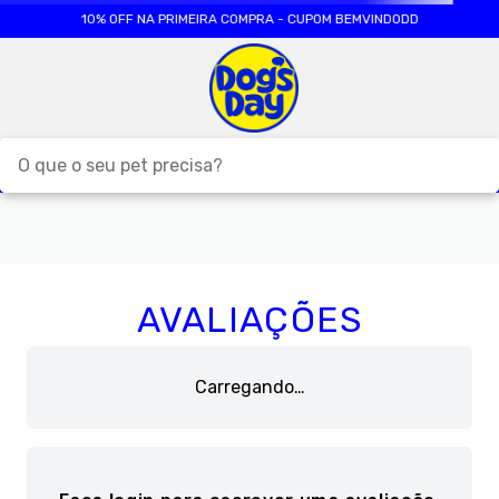
10% OFF NA PRIMEIRA COMPRA - CUPOM BEMVINDODD
O que o seu pet precisa?
RAÇÃO CÃES
RAÇÃO GATOS
1
º
2
º
AVALIAÇÕES
CAES
TAPETE HIGIENICO
3
º
4
º
FORMULA NATURAL
AREIA
5
º
6
º
Carregando…
ROYAL CANIN
PETISCO CAES
7
º
8
º
PREMIER
PRO PLAN
9
º
10
º