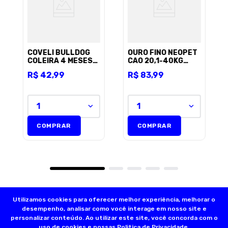
Endereço de email
Escreva uma avaliação
COVELI BULLDOG
OURO FINO NEOPET
COLEIRA 4 MESES
CAO 20,1-40KG
ANTIPULGAS E
2,68ML C/3 UNID
R$
42
,
99
R$
83
,
99
CARRAPATOS 64CM
1
1
ENVIAR AVALIAÇÃO
COMPRAR
COMPRAR
Utilizamos cookies para oferecer melhor experiência, melhorar o
desempenho, analisar como você interage em nosso site e
personalizar conteúdo. Ao utilizar este site, você concorda com o
uso de cookies e nossas
Politica de Privacidade.