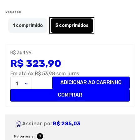
8
º
petisco caes
variacao
9
º
premier
1 comprimido
3 comprimidos
10
º
pro plan
R$
364
,
99
R$
323
,
90
Em até
6
x
R$
53
,
98
sem juros
ADICIONAR AO CARRINHO
1
COMPRAR
Assinar por
R$ 285,03
Saiba mais