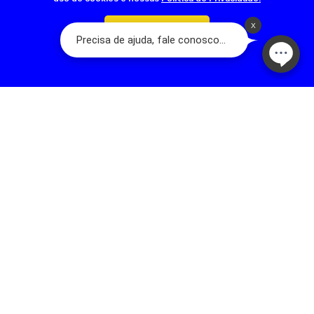
Confirmar
Olá, somos a Dog’s Day:
A Loja do seu Animal! Nascemos a partir de
um sonho familiar que teve início em 2001, com a fundação da primeira
loja na Rua Acuruí, Anália Franco, na cidade de São Paulo. Hoje temos
mais de 17 lojas físicas espalhadas pela Grande São Paulo. A nossa
família é apaixonada por pets e quer trazer qualidade de vida para
esses seres tão puros. Somos dedicados em oferecer um ótimo
serviço, com melhoria contínua, valorização e respeito humano.
contato@dogsday.com.br
Telefone: 11 98815-8570
NEWSLETTER
Novidades, promoções exclusivas!