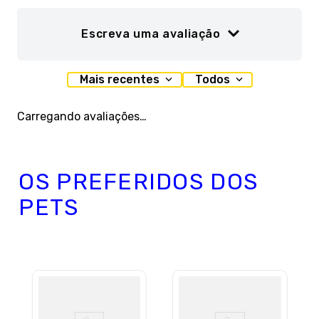
Escreva uma avaliação
Adicionar avaliação
Mais recentes
Todos
Título
Carregando avaliações…
Avalie o produto de 1 a 5 estrelas
OS PREFERIDOS DOS
★
★
★
★
★
PETS
Seu nome
Sua localização