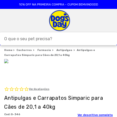
10% OFF NA PRIMEIRA COMPRA - CUPOM BEMVINDODD
O que o seu pet precisa?
Cachorros
TERMOS MAIS BUSCADOS
Farmacia
Antipulgas
Antipulgas e
Carrapatos Simparic para Cães de 20,1 a 40kg
1
º
ração cães
2
º
ração gatos
3
º
caes
4
º
tapete higienico
Ver Avaliações
5
º
formula natural
Antipulgas e Carrapatos Simparic para
6
º
areia
Cães de 20,1 a 40kg
7
º
royal canin
:
G-346
Ver descritivo completo