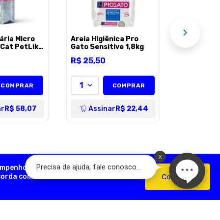
1
AÇÃO
Assi
ária Micro
Areia Higiênica Pro
 Cat PetLike
Gato Sensitive 1,8kg
R$
25
,
50
1
COMPRAR
COMPRAR
ar
R$ 58,07
Assinar
R$ 22,44
empenho, analisar como você interage
ncorda com o uso de cookies e nossas
Confirmar