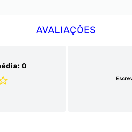
AVALIAÇÕES
édia: 0
Escre
Adicionar avaliaç
Título