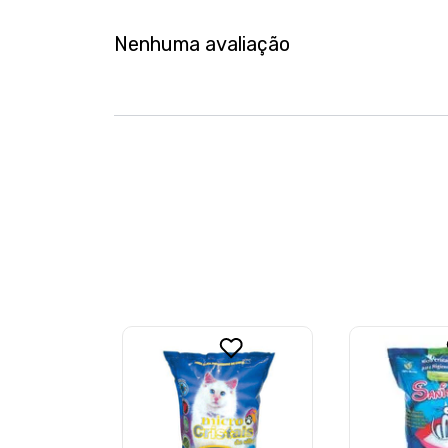
Nenhuma avaliação
it
1,5kg
EL