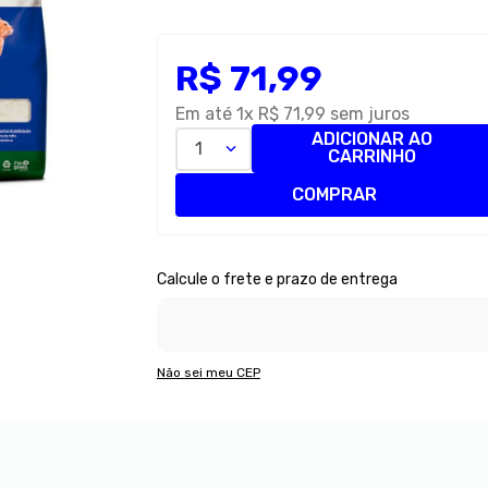
R$
71
,
99
Em até
1
x
R$
71
,
99
sem juros
ADICIONAR AO
1
CARRINHO
COMPRAR
Não sei meu CEP