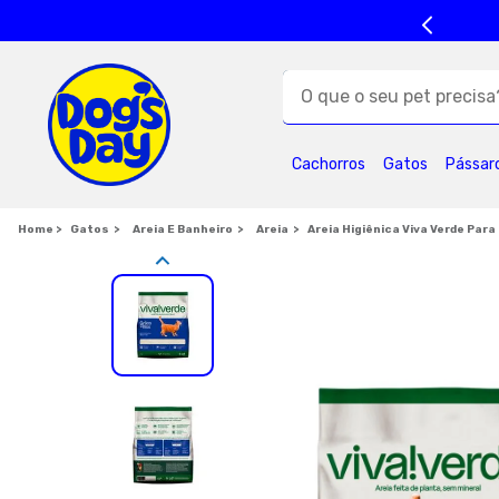
O que o seu pet precisa?
TERMOS MAIS BUSC
Cachorros
Gatos
Pássar
1
º
ração cães
5
º
formula natural
Gatos
Areia E Banheiro
Areia
Areia Higiênica Viva Verde Par
9
º
premier
1