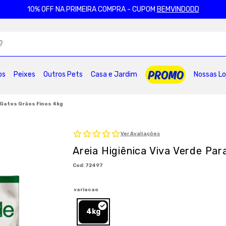
10% OFF NA PRIMEIRA COMPRA - CUPOM
BEMVINDODD
ADOS
os
Peixes
Outros Pets
Casa e Jardim
Nossas Lo
2
º
ração gatos
3
º
caes
4
º
tapete higienico
6
º
areia
7
º
royal canin
8
º
petisco caes
a Gatos Grãos Finos 4kg
0
º
pro plan
Ver Avaliações
Areia Higiênica Viva Verde Par
:
72497
variacao
4kg