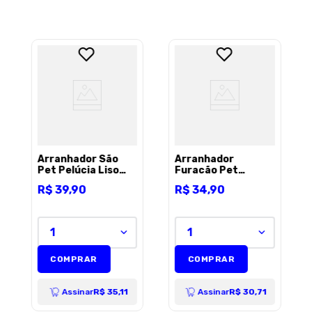
Arranhador São
Arranhador
Pet Pelúcia Liso
Furacão Pet
para Gatos -
Happycat para
R$
39
,
90
R$
34
,
90
Marrom
Gatos - P
1
1
COMPRAR
COMPRAR
Assinar
R$ 35,11
Assinar
R$ 30,71