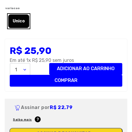
8
º
royal canin
variacao
9
º
premier
Unico
10
º
pro plan
R$
25
,
90
Em até
1
x
R$
25
,
90
sem juros
ADICIONAR AO CARRINHO
1
COMPRAR
Assinar por
R$ 22,79
Saiba mais