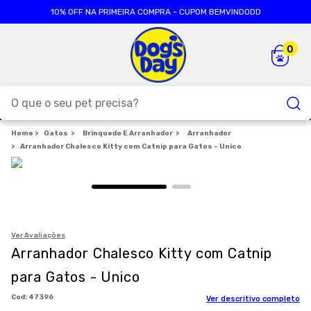
10% OFF NA PRIMEIRA COMPRA - CUPOM BEMVINDODD
O que o seu pet precisa?
Gatos
Brinquedo E Arranhador
TERMOS MAIS BUSCADOS
Arranhador
Arranhador Chalesco Kitty com Catnip para Gatos - Unico
1
º
ração cães
2
º
ração gatos
3
º
caes
4
º
tapete higienico
Ver Avaliações
Arranhador Chalesco Kitty com Catnip
5
º
formula natural
para Gatos - Unico
6
º
areia
:
47396
Ver descritivo completo
7
º
petisco caes