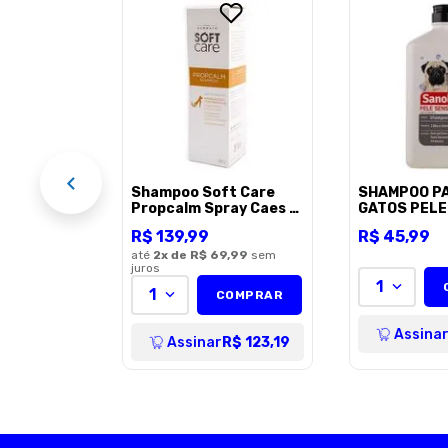
rgocort
ães E
l
EL
Shampoo Soft Care
SHAMPOO PA
Propcalm Spray Caes e
GATOS PELE
Gatos com Pele
SANOL DOG
R$
139
,
99
R$
45
,
99
Sensivel - 300ml
500ML
até
2
x de
R$ 69,99
sem
juros
1
1
COMPRAR
Assina
Assinar
R$ 123,19