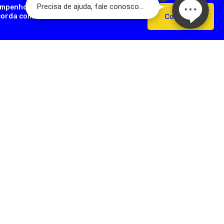
empenho, analisar como você interage
ncorda com o uso de cookies e nossas
Confirmar
AÇÕES ÚTEIS
FORMAS DE PAGAMENTO
Devoluções
e Pagamento
s Frequentes
SEGURANÇA
e Frete
e Privacidade