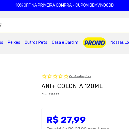
10% OFF NA PRIMEIRA COMPRA - CUPOM
BEMVINDODD
ADOS
os
Peixes
Outros Pets
Casa e Jardim
Nossas Lo
2
º
ração gatos
3
º
caes
4
º
tapete higienico
6
º
areia
7
º
royal canin
8
º
petisco caes
0
º
pro plan
Ver Avaliações
ANI+ COLONIA 120ML
:
115853
R$
27
,
99