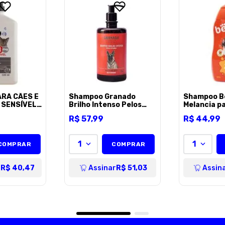
ENVIAR AVALI
RA CÃES E
Shampoo Granado
Shampoo Be
 SENSÍVEL
Brilho Intenso Pelos
Melancia p
 FRASCO
Escuros para Cães e
Gatos - 50
R$
57
,
99
R$
44
,
99
Gatos - 500ml
1
1
COMPRAR
COMPRAR
r
R$ 40,47
Assinar
R$ 51,03
Assin