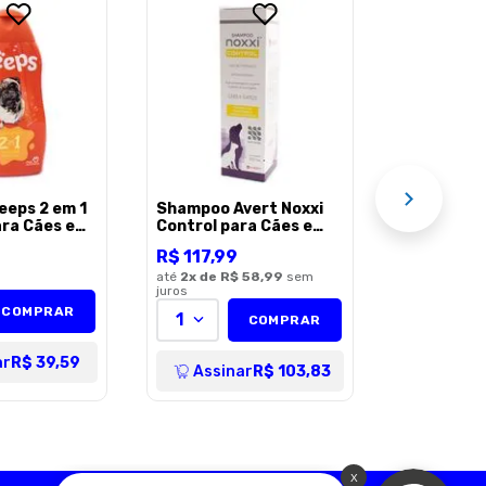
Shampoo
Antibacte
Peroxsyn 
R$
69
,
99
Gatos - 2
1
AÇÃO
Assi
eps 2 em 1
Shampoo Avert Noxxi
ara Cães e
Control para Cães e
0ml
Gatos - 200ml
R$
117
,
99
até
2
x de
R$ 58,99
sem
juros
COMPRAR
1
COMPRAR
ar
R$ 39,59
Assinar
R$ 103,83