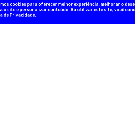
amos cookies para oferecer melhor experiência, melhorar o des
so site e personalizar conteúdo. Ao utilizar este site, você co
ca de Privacidade.
NEWSLETTER
Novidades, promoções exclusivas!
INFORMAÇÕES ÚTEIS
INFORM
em
Sobre a Empresa
Trocas e 
lia
Nossas Lojas
Formas d
as
Fale Conosco
Pergunta
Trabalhe Conosco
Política d
com
Regulamentos
Política d