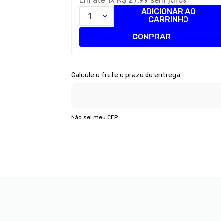
Em até
1
x
R$
27
,
99
sem juros
ADICIONAR AO
1
CARRINHO
COMPRAR
Não sei meu CEP