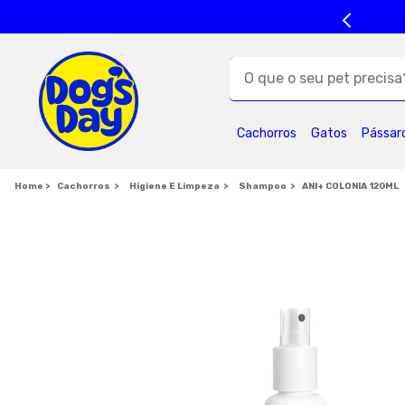
O que o seu pet precisa?
TERMOS MAIS BUSC
Cachorros
Gatos
Pássar
1
º
ração cães
5
º
formula natural
Cachorros
Higiene E Limpeza
Shampoo
ANI+ COLONIA 120ML
9
º
premier
1