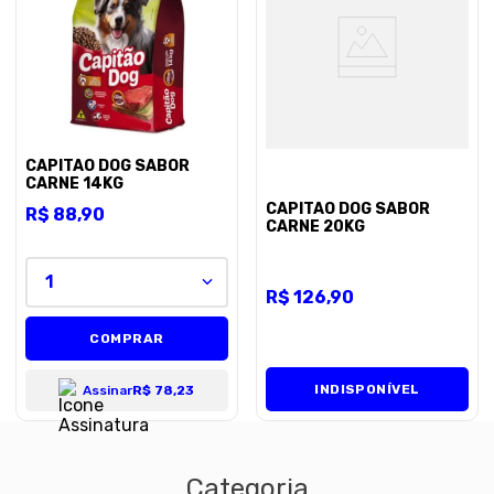
8
º
premier
9
º
petisco caes
10
º
pro plan
CAPITAO DOG SABOR
CARNE 14KG
CAPITAO DOG SABOR
R$
88
,
90
CARNE 20KG
1
R$
126
,
90
COMPRAR
INDISPONÍVEL
Assinar
R$ 78,23
Categoria