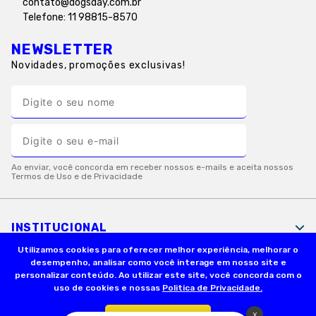
contato@dogsday.com.br
Telefone: 11 98815-8570
NEWSLETTER
Novidades, promoções exclusivas!
INSTITUCIONAL
Utilizamos cookies para oferecer melhor experiência, melhorar o
desempenho, analisar como você interage em nosso site e
INFORMAÇÕES ÚTEIS
personalizar conteúdo. Ao utilizar este site, você concorda com o
uso de cookies e nossas
Politica de Privacidade.
FORMAS DE PAGAMENTO