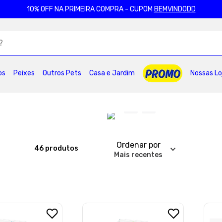
10% OFF NA PRIMEIRA COMPRA - CUPOM
BEMVINDODD
ADOS
os
Peixes
Outros Pets
Casa e Jardim
Nossas Lo
2
º
ração gatos
3
º
caes
4
º
tapete higienico
6
º
areia
7
º
royal canin
8
º
petisco caes
0
º
pro plan
Ordenar por
46
produtos
Mais recentes