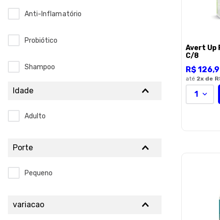
Anti-Inflamatório
Probiótico
Avert Up 
C/8
Shampoo
R$
126
,
9
até
2
x de
R
Idade
Outros Medicamentos
1
Adulto
Solução Otológica
Banho A Seco E Talco
Porte
Antiemético
Pequeno
variacao