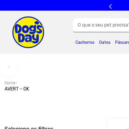
O que o seu pet precisa?
TERMOS MAIS BUSC
Cachorros
Gatos
Pássar
1
º
ração cães
5
º
formula natural
9
º
premier
1
Home
AVERT - OK