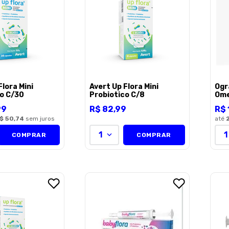
Flora Mini
Avert Up Flora Mini
Ogr
co C/30
Probiotico C/8
Ome
cap
99
R$
82
,
99
R$
$ 50,74
sem juros
até
1
1
COMPRAR
COMPRAR