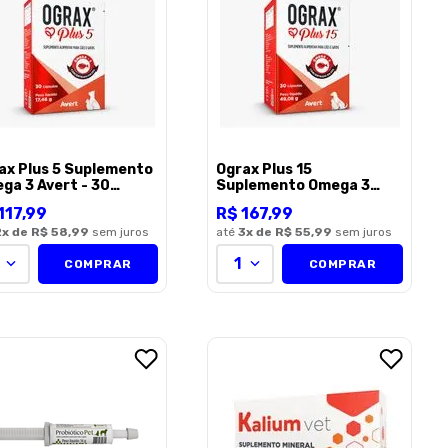
ax Plus 5 Suplemento
Ograx Plus 15
ga 3 Avert - 30
Suplemento Omega 3
sulas
Avert - 30 capsulas
117
,
99
R$
167
,
99
2
x de
R$ 58,99
sem juros
até
3
x de
R$ 55,99
sem juros
1
COMPRAR
COMPRAR