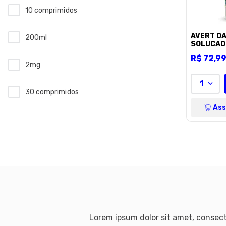
10 comprimidos
AVERT OA
200ml
SOLUCAO
100ML
R$
72
,
9
2mg
1
30 comprimidos
Ass
30 unidades
30ml
315g
4mg
Lorem ipsum dolor sit amet, consecte