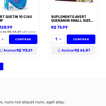
RT QUETIN 10 C/60
SUPLEMENTO AVERT
MP
QUERANON SMALL SIZE
C/30 COMP
128
,
99
R$
75
,
99
2
x de
R$ 64,49
sem juros
1
COMPRAR
COMPRAR
Assinar
R$ 113,51
Assinar
R$ 66,87
s, nunc nisl aliquet nunc, eget aliqu