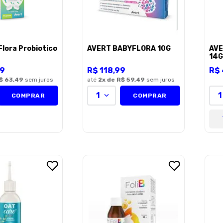
Flora Probiotico
AVERT BABYFLORA 10G
AVE
14G
9
R$
118
,
99
R$
$ 63,49
sem juros
até
2
x de
R$ 59,49
sem juros
1
1
COMPRAR
COMPRAR