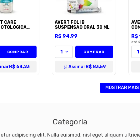
T CARE
AVERT FOLI B
AVE
 OTOLOGICA
SUSPENSAO ORAL 30 ML
CO
9
R$
94
,
99
R$
até
1
1
COMPRAR
COMPRAR
inar
R$ 64,23
Assinar
R$ 83,59
MOSTRAR MAIS
Categoria
tur adipiscing elit. Nulla euismod, nisl eget aliquam ultricie