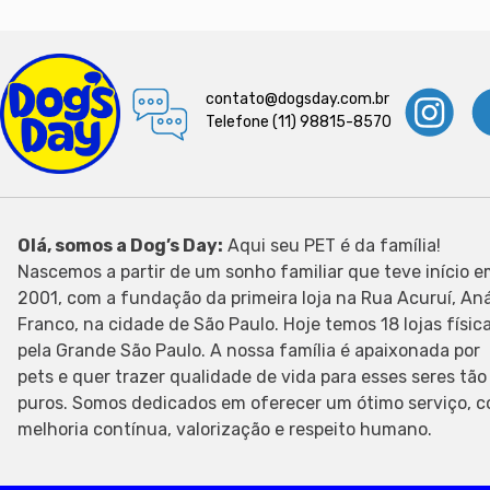
60 comprimidos
70g
contato@dogsday.com.br
Telefone (11) 98815-8570
8 comprimidos
30 bastoes
60 capsulas
Olá, somos a Dog’s Day:
Aqui seu PET é da família!
Nascemos a partir de um sonho familiar que teve início 
2001, com a fundação da primeira loja na Rua Acuruí, Aná
30 capsulas
Franco, na cidade de São Paulo. Hoje temos 18 lojas físic
pela Grande São Paulo. A nossa família é apaixonada por
pets e quer trazer qualidade de vida para esses seres tão
puros. Somos dedicados em oferecer um ótimo serviço, 
melhoria contínua, valorização e respeito humano.