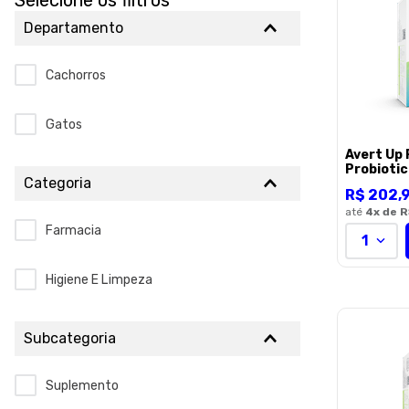
Selecione os filtros
Departamento
Cachorros
Gatos
Avert Up 
Probioti
Categoria
R$
202
,
até
4
x de
R
Farmacia
1
Higiene E Limpeza
Subcategoria
Suplemento