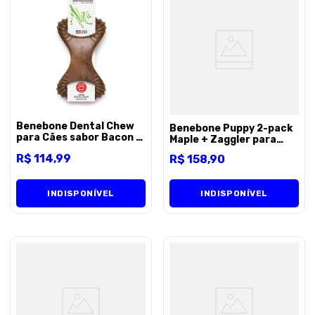
Benebone Dental Chew
Benebone Puppy 2-pack
para Cães sabor Bacon -
Maple + Zaggler para
P
Cães - Unico
R$
114
,
99
R$
158
,
90
INDISPONÍVEL
INDISPONÍVEL