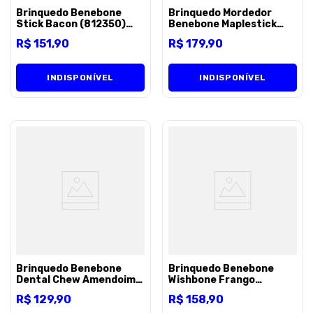
Brinquedo Benebone
Brinquedo Mordedor
Stick Bacon (812350)
Benebone Maplestick
para Cães - M
Grande para Cães - Unico
R$
151
,
90
R$
179
,
90
INDISPONÍVEL
INDISPONÍVEL
Brinquedo Benebone
Brinquedo Benebone
Dental Chew Amendoim -
Wishbone Frango
P
(82060) para Cães - M
R$
129
,
90
R$
158
,
90