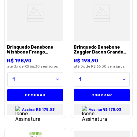
8
º
royal canin
9
º
premier
10
º
pro plan
Brinquedo Benebone
Brinquedo Benebone
Wishbone Frango
Zaggler Bacon Grande
(872400) para Cães - G
para Cães - Unico
R$
198
,
90
R$
198
,
90
até
3
x de
R$ 66,30
sem juros
até
3
x de
R$ 66,30
sem juros
1
1
COMPRAR
COMPRAR
Assinar
R$ 175,03
Assinar
R$ 175,03