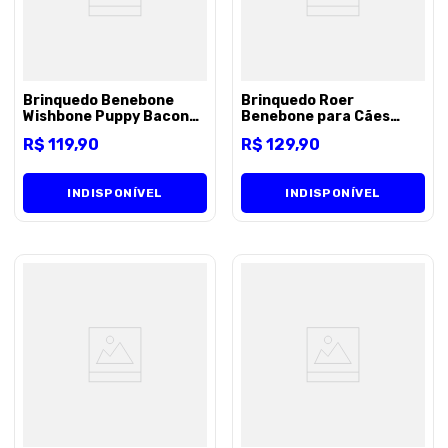
Brinquedo Benebone
Brinquedo Roer
Wishbone Puppy Bacon
Benebone para Cães
Pequeno para Cães -
Filhotes de até 7Kg 2-
R$
119
,
90
R$
129
,
90
Unico
Pack Bacon - Unico
INDISPONÍVEL
INDISPONÍVEL