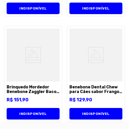
INDISPONÍVEL
INDISPONÍVEL
Brinquedo Mordedor
Benebone Dental Chew
Benebone Zaggler Bacon
para Cães sabor Frango -
M para Cães - Unico
M
R$
151
,
90
R$
129
,
90
INDISPONÍVEL
INDISPONÍVEL