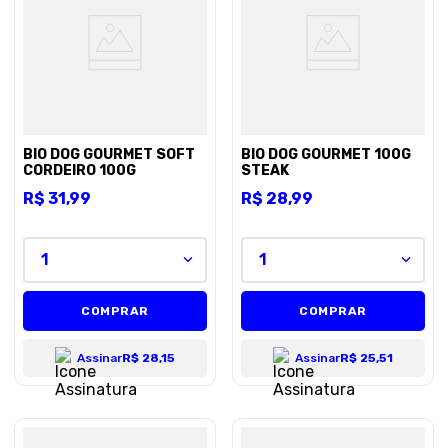
8
º
petisco caes
9
º
premier
10
º
pro plan
BIO DOG GOURMET SOFT
BIO DOG GOURMET 100G
CORDEIRO 100G
STEAK
R$
31
,
99
R$
28
,
99
1
1
COMPRAR
COMPRAR
Assinar
R$ 28,15
Assinar
R$ 25,51