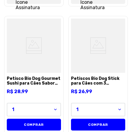
Petisco Bio Dog Gourmet
Petiscos Bio Dog Stick
Sushi para Cães Sabor
para Cães com 3
Peito de Frango Puro -
Unidades - 3 unidades
R$
28
,
99
R$
26
,
99
100g
1
1
COMPRAR
COMPRAR