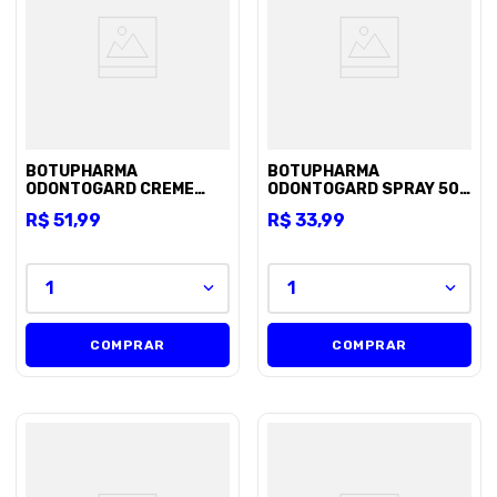
8
º
petisco caes
9
º
premier
10
º
pro plan
BOTUPHARMA
BOTUPHARMA
ODONTOGARD CREME
ODONTOGARD SPRAY 50
DENTAL 70G
ML
R$
51
,
99
R$
33
,
99
1
1
COMPRAR
COMPRAR