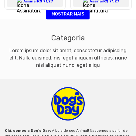
Assinar
R$ 71,27
Assinar
R$ 71,27
MOSTRAR MAIS
Categoria
Lorem ipsum dolor sit amet, consectetur adipiscing
elit. Nulla euismod, nisl eget aliquam ultricies, nunc
nisl aliquet nunc, eget aliqu
Olá, somos a Dog’s Day:
A Loja do seu Animal! Nascemos a partir de
um sonho familiar que teve início em 2001, com a fundação da primeira