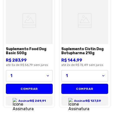
Suplemento Food Dog
Suplemento Cistin Dog
Basic 500g
Botupharma 210g
R$
283
,
99
R$
144
,
99
até
5
x de
R$ 56,79
sem juros
até
2
x de
R$ 72,49
sem juros
1
1
COMPRAR
COMPRAR
Assinar
R$ 249,91
Assinar
R$ 127,59