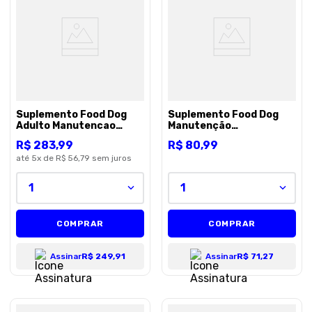
Suplemento Food Dog
Suplemento Food Dog
Adulto Manutencao
Manutenção
500g
Botupharma 100g
R$
283
,
99
R$
80
,
99
até
5
x de
R$ 56,79
sem juros
1
1
COMPRAR
COMPRAR
Assinar
R$ 249,91
Assinar
R$ 71,27