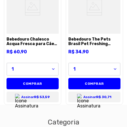
8
º
premier
9
º
petisco caes
10
º
pro plan
Bebedouro Chalesco
Bebedouro The Pets
Acqua Fresca para Cães
Brasil Pet Freshing
- Unico
Portátil para Cães -
R$
60
,
90
R$
34
,
90
500ml
1
1
COMPRAR
COMPRAR
Assinar
R$ 53,59
Assinar
R$ 30,71
Categoria