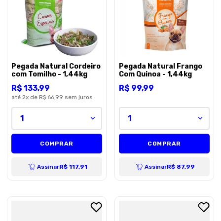
8
º
petisco caes
9
º
premier
10
º
pro plan
Pegada Natural Cordeiro
Pegada Natural Frango
com Tomilho - 1,44kg
Com Quinoa - 1,44kg
R$
133
,
99
R$
99
,
99
até
2
x de
R$ 66,99
sem juros
1
1
COMPRAR
COMPRAR
Assinar
R$ 117,91
Assinar
R$ 87,99