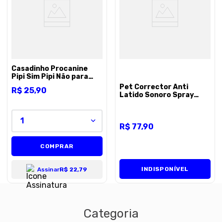
8
º
petisco caes
9
º
premier
10
º
pro plan
Casadinho Procanine
Pipi Sim Pipi Não para
Cães - Unico
Pet Corrector Anti
R$
25
,
90
Latido Sonoro Spray
Jambo para Caes - 50ml
1
R$
77
,
90
COMPRAR
INDISPONÍVEL
Assinar
R$ 22,79
Categoria