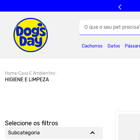
O que o seu pet precisa?
TERMOS MAIS BUSC
Cachorros
Gatos
Pássar
1
º
ração cães
5
º
formula natural
Home
Casa E Ambientes
9
º
premier
1
HIGIENE E LIMPEZA
Selecione os filtros
Subcategoria