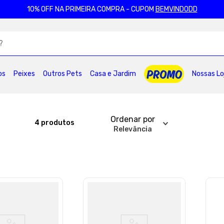
10% OFF NA PRIMEIRA COMPRA - CUPOM
BEMVINDODD
ADOS
os
Peixes
Outros Pets
Casa e Jardim
Nossas Lo
2
º
ração gatos
3
º
caes
4
º
tapete higienico
6
º
areia
7
º
royal canin
8
º
petisco caes
0
º
pro plan
Ordenar por
4
produtos
Relevância