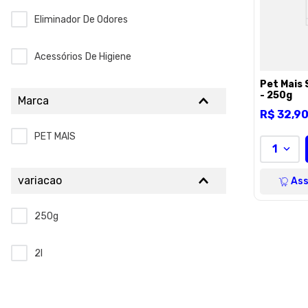
Eliminador De Odores
Acessórios De Higiene
Pet Mais 
- 250g
Marca
R$
32
,
9
PET MAIS
1
variacao
Ass
250g
2l