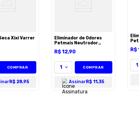
Eli
Seca Xixi Varrer
Eliminador de Odores
Pet
Petmais Neutrodor
2l
Splash Floral - 2l
R$
0
R$
12
,
90
1
1
COMPRAR
COMPRAR
inar
R$ 28,95
Assinar
R$ 11,35