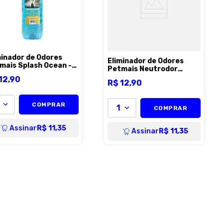
minador de Odores
Eliminador de Odores
mais Splash Ocean -
Petmais Neutrodor
Tropical - 2l
12
,
90
R$
12
,
90
COMPRAR
1
COMPRAR
Assinar
R$ 11,35
Assinar
R$ 11,35