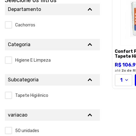
Selecione os filtros
Departamento
Cachorros
Categoria
Confort 
Tapete Higie
Higiene E Limpeza
C/50
R$
106
,
9
até
2
x de
R
Subcategoria
1
Tapete Higiênico
variacao
50 unidades