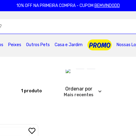
10% OFF NA PRIMEIRA COMPRA - CUPOM
BEMVINDODD
ADOS
os
Peixes
Outros Pets
Casa e Jardim
Nossas Lo
2
º
ração gatos
3
º
caes
4
º
tapete higienico
6
º
areia
7
º
petisco caes
8
º
royal canin
0
º
pro plan
Ordenar por
1
produto
Mais recentes