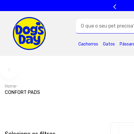
O que o seu pet precisa?
TERMOS MAIS BUSC
Cachorros
Gatos
Pássar
1
º
ração cães
5
º
formula natural
9
º
premier
1
Home
CONFORT PADS