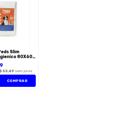
Peds Slim
nico 80X60
9
$ 53,49
sem juros
COMPRAR