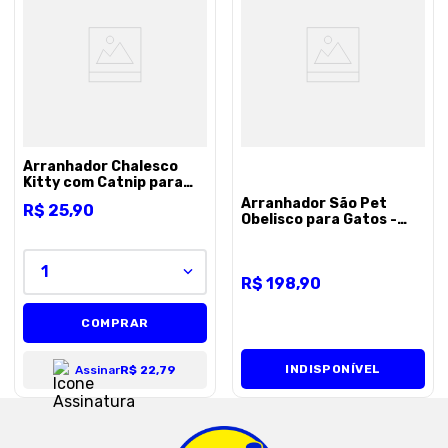
Arranhador Chalesco
Kitty com Catnip para
Gatos - Unico
Arranhador São Pet
R$
25
,
90
Obelisco para Gatos -
Marrom
1
R$
198
,
90
COMPRAR
INDISPONÍVEL
Assinar
R$ 22,79