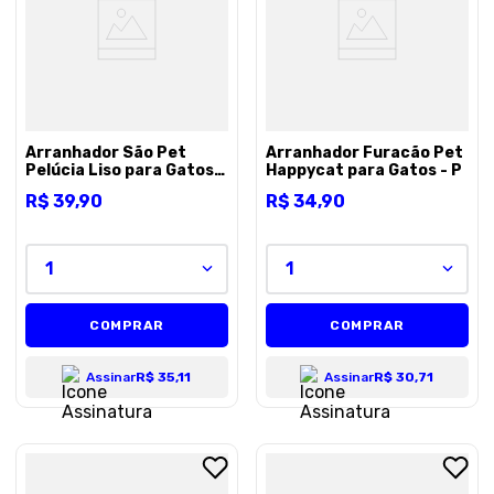
8
º
petisco caes
9
º
premier
10
º
pro plan
Arranhador São Pet
Arranhador Furacão Pet
Pelúcia Liso para Gatos -
Happycat para Gatos - P
Marrom
R$
39
,
90
R$
34
,
90
1
1
COMPRAR
COMPRAR
Assinar
R$ 35,11
Assinar
R$ 30,71