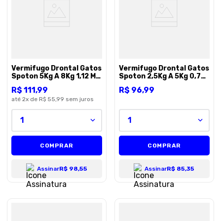
8
º
petisco caes
9
º
premier
10
º
pro plan
Vermifugo Drontal Gatos
Vermifugo Drontal Gatos
Spoton 5Kg A 8Kg 1,12 Ml
Spoton 2,5Kg A 5Kg 0,7
- Bayer - 1 bisnaga
Ml - Bayer - 1 bisnaga
R$
111
,
99
R$
96
,
99
até
2
x de
R$ 55,99
sem juros
1
1
COMPRAR
COMPRAR
Assinar
R$ 98,55
Assinar
R$ 85,35