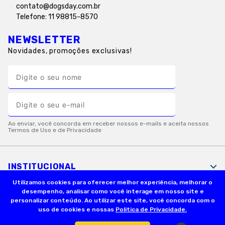
contato@dogsday.com.br
Telefone: 11 98815-8570
NEWSLETTER
Novidades, promoções exclusivas!
INSTITUCIONAL
Utilizamos cookies para oferecer melhor experiência, melhorar o
desempenho, analisar como você interage em nosso site e
INFORMAÇÕES ÚTEIS
personalizar conteúdo. Ao utilizar este site, você concorda com o
uso de cookies e nossas
Politica de Privacidade.