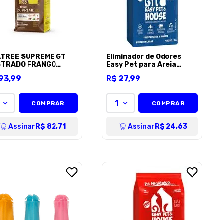
TREE SUPREME GT
Eliminador de Odores
TRADO FRANGO
Easy Pet para Areia
***
Marine para Gatos - 1kg
93
,
99
R$
27
,
99
1
COMPRAR
COMPRAR
Assinar
R$ 82,71
Assinar
R$ 24,63