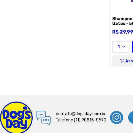
JAMBO
800g
Shampoo 
Gatos - 
GREAT PETS
Azul
R$
29
,
9
Unico
1
Ass
contato@dogsday.com.br
Telefone (11) 98815-8570