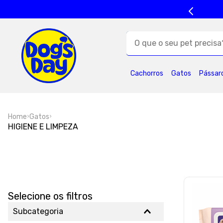
O que o seu pet precisa?
TERMOS MAIS BUSC
Cachorros
Gatos
Pássar
1
º
ração cães
5
º
formula natural
Home
Gatos
9
º
premier
1
HIGIENE E LIMPEZA
Selecione os filtros
Subcategoria