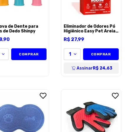
ova de Dente para
Eliminador de Odores Pó
s de Dedo Shinpy
Higiênico Easy Pet Areia
Orquideas para Gatos -
8
,
90
R$
27
,
99
1kg
1
COMPRAR
COMPRAR
Assinar
R$ 24,63