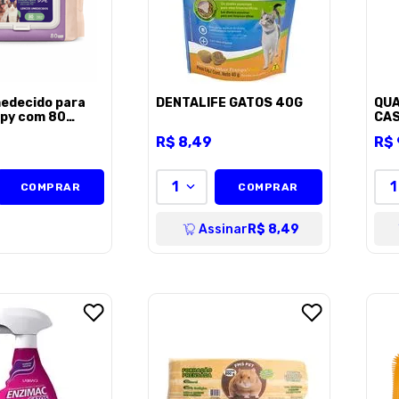
edecido para
DENTALIFE GATOS 40G
QUA
npy com 80
CAS
3KG
R$
8
,
49
R$
1
1
COMPRAR
COMPRAR
Assinar
R$ 8,49