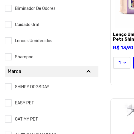
Eliminador De Odores
Cuidado Oral
Lenço Um
Pets Shi
Lencos Umidecidos
Unidades
R$
13
,
90
Shampoo
1
Marca
Luva
SHINPY DOGSDAY
Tapete Higiênico
EASY PET
Banho A Seco E Talco
CAT MY PET