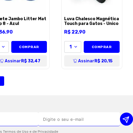
ete Jambo Litter Mat
Luva Chalesco Magnética
 8 - Azul
Touch para Gatos - Unico
36
,
90
R$
22
,
90
1
COMPRAR
COMPRAR
Assinar
R$ 32,47
Assinar
R$ 20,15