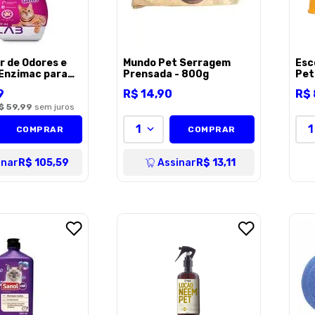
r de Odores e
Mundo Pet Serragem
Esc
Enzimac para
Prensada - 800g
Pet
500ml
9
R$
14
,
90
R$
$ 59,99
sem juros
1
1
COMPRAR
COMPRAR
inar
R$ 105,59
Assinar
R$ 13,11