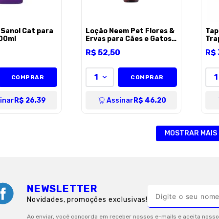
Sanol Cat para
Loção Neem Pet Flores &
Tap
500ml
Ervas para Cães e Gatos -
Trap
180ml
9
R$
52
,
50
R$
1
1
COMPRAR
COMPRAR
inar
R$ 26,39
Assinar
R$ 46,20
MOSTRAR MAIS
NEWSLETTER
Novidades, promoções exclusivas!