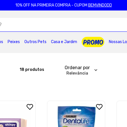
10% OFF NA PRIMEIRA COMPRA - CUPOM
BEMVINDODD
ADOS
os
Peixes
Outros Pets
Casa e Jardim
Nossas Lo
2
º
ração gatos
3
º
caes
4
º
tapete higienico
6
º
areia
7
º
royal canin
8
º
petisco caes
0
º
pro plan
Ordenar por
18
produtos
Relevância