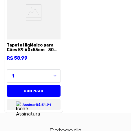
8
º
royal canin
9
º
premier
10
º
pro plan
Tapete Higiênico para
Cães K9 60x55cm - 30
unidades
R$
58
,
99
1
COMPRAR
Assinar
R$ 51,91
Categoria