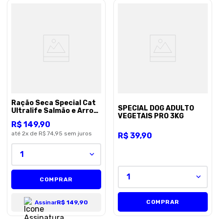
Ração Seca Special Cat
SPECIAL DOG ADULTO
Ultralife Salmão e Arroz
VEGETAIS PRO 3KG
para Gatos Adultos
R$
149
,
90
10,1Kg
até
2
x de
R$ 74,95
sem juros
R$
39
,
90
1
1
COMPRAR
COMPRAR
Assinar
R$ 149,90