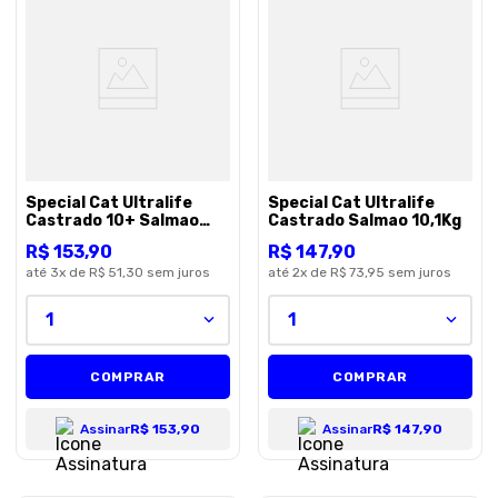
Special Cat Ultralife
Special Cat Ultralife
Castrado 10+ Salmao
Castrado Salmao 10,1Kg
10,1Kg
R$
153
,
90
R$
147
,
90
até
3
x de
R$ 51,30
sem juros
até
2
x de
R$ 73,95
sem juros
1
1
COMPRAR
COMPRAR
Assinar
R$ 153,90
Assinar
R$ 147,90