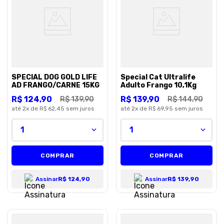
8
º
petisco caes
9
º
premier
10
º
pro plan
SPECIAL DOG GOLD LIFE
Special Cat Ultralife
AD FRANGO/CARNE 15KG
Adulto Frango 10,1Kg
R$
124
,
90
R$
139
,
90
R$
139
,
90
R$
144
,
90
até
2
x de
R$ 62,45
sem juros
até
2
x de
R$ 69,95
sem juros
1
1
COMPRAR
COMPRAR
Assinar
R$ 124,90
Assinar
R$ 139,90