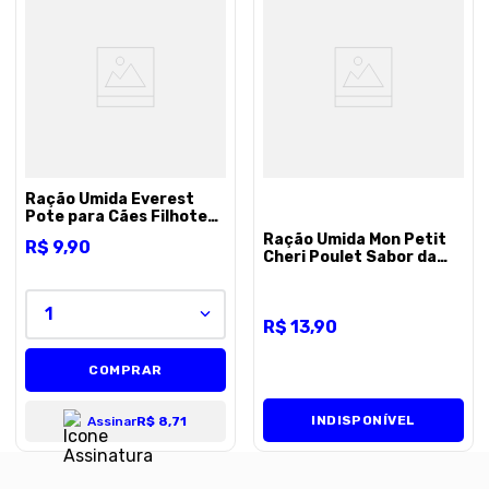
Ração Úmida Everest
Pote para Cães Filhotes
sabor Cubos de Carne ao
Ração Úmida Mon Petit
R$
9
,
90
Molho - 245g
Cheri Poulet Sabor da
França para Gatos 120g
1
R$
13
,
90
COMPRAR
INDISPONÍVEL
Assinar
R$ 8,71