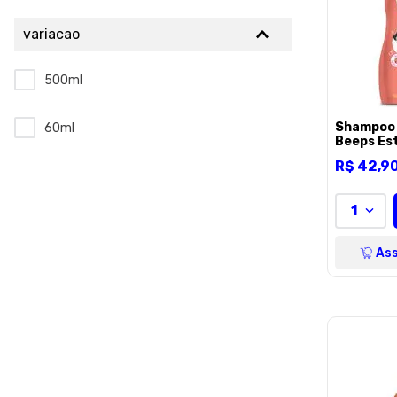
variacao
500ml
Shampoo 
60ml
Beeps Est
para Cães
R$
42
,
9
500ml
1
Ass