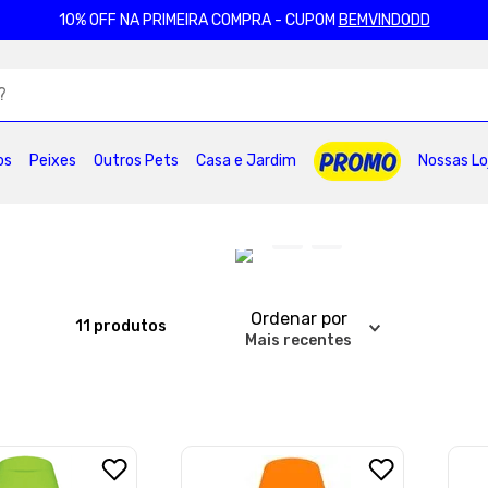
10% OFF NA PRIMEIRA COMPRA - CUPOM
BEMVINDODD
ADOS
os
Peixes
Outros Pets
Casa e Jardim
Nossas Lo
2
º
ração gatos
3
º
caes
4
º
tapete higienico
6
º
areia
7
º
royal canin
8
º
petisco caes
0
º
pro plan
Ordenar por
11
produtos
Mais recentes