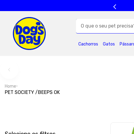
O que o seu pet precisa?
TERMOS MAIS BUSC
Cachorros
Gatos
Pássar
1
º
ração cães
5
º
formula natural
9
º
premier
1
Home
PET SOCIETY /BEEPS OK