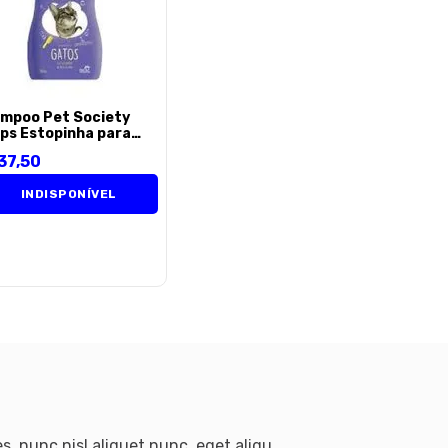
mpoo Pet Society
ps Estopinha para
os - 500ml
37
,
50
INDISPONÍVEL
s, nunc nisl aliquet nunc, eget aliqu