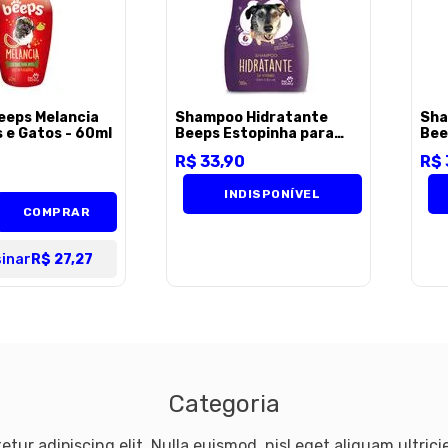
eeps Melancia
Shampoo Hidratante
Sha
 e Gatos - 60ml
Beeps Estopinha para
Bee
Cães - 500ml
Gat
9
R$
33
,
90
R$
INDISPONÍVEL
COMPRAR
inar
R$ 27,27
Categoria
tur adipiscing elit. Nulla euismod, nisl eget aliquam ultricie