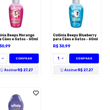
ônia Beeps Morango
Colônia Beeps Blueberry
a Cães e Gatos - 60ml
para Cães e Gatos - 60ml
30
,
99
R$
30
,
99
1
COMPRAR
COMPRAR
Assinar
R$ 27,27
Assinar
R$ 27,27