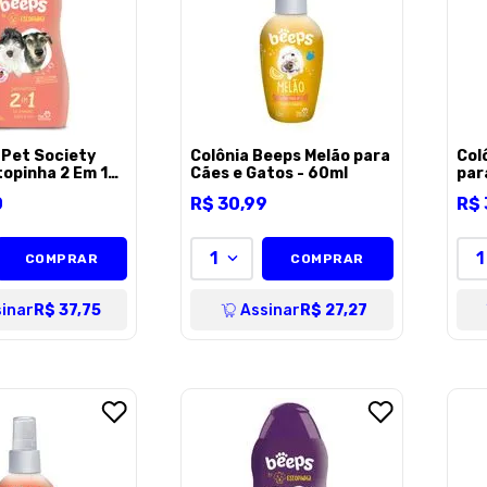
Pet Society
Colônia Beeps Melão para
Col
opinha 2 Em 1
Cães e Gatos - 60ml
par
 e Gatos -
0
R$
30
,
99
R$
1
1
COMPRAR
COMPRAR
inar
R$ 37,75
Assinar
R$ 27,27