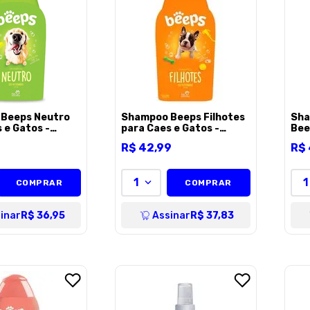
Beeps Neutro
Shampoo Beeps Filhotes
Sha
 e Gatos -
para Caes e Gatos -
Bee
500ml
R$
42
,
99
R$
1
1
COMPRAR
COMPRAR
inar
R$ 36,95
Assinar
R$ 37,83