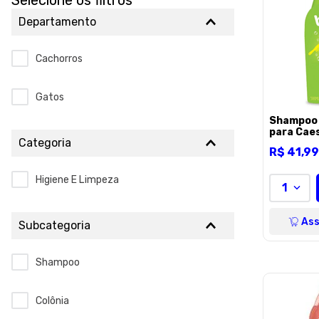
Selecione os filtros
Departamento
Cachorros
Gatos
Shampoo 
para Caes
Categoria
500ml
R$
41
,
99
Higiene E Limpeza
1
Ass
Subcategoria
Shampoo
Colônia