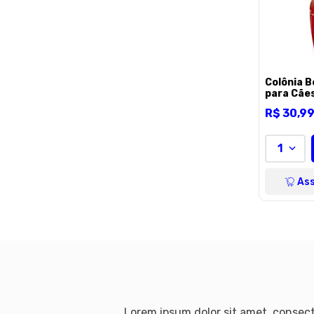
Colônia B
para Cães
R$
30
,
9
1
Ass
Lorem ipsum dolor sit amet, consecte