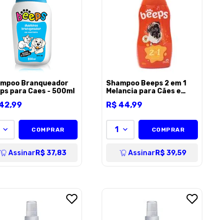
mpoo Branqueador
Shampoo Beeps 2 em 1
ps para Caes - 500ml
Melancia para Cães e
Gatos - 500ml
42
,
99
R$
44
,
99
1
COMPRAR
COMPRAR
Assinar
R$ 37,83
Assinar
R$ 39,59