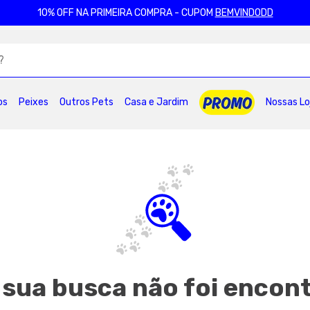
10% OFF NA PRIMEIRA COMPRA - CUPOM
BEMVINDODD
ADOS
os
Peixes
Outros Pets
Casa e Jardim
Nossas Lo
2
º
ração gatos
3
º
caes
4
º
tapete higienico
6
º
areia
7
º
royal canin
8
º
premier
10
º
pro plan
 sua busca não foi encon