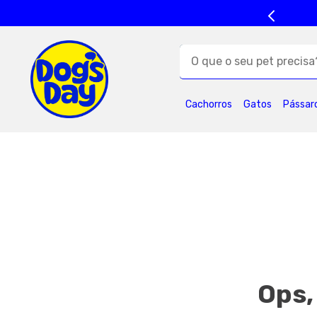
O que o seu pet precisa?
TERMOS MAIS BUSC
Cachorros
Gatos
Pássar
1
º
ração cães
5
º
formula natural
9
º
petisco caes
Ops,