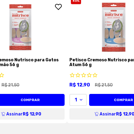
40
%
emoso Nutrisco para Gatos
Petisco Cremoso Nutrisco pa
mão 56 g
Atum 56 g
R$
12
,
90
R$
21
,
50
R$
21
,
50
1
COMPRAR
COMPRAR
Assinar
R$ 12,90
Assinar
R$ 12,9