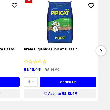
10
%
ra Gatos
Areia Higienica Pipicat Classic
R$
13
,
49
R$
14
,
99
1
COMPRAR
0
Assinar
R$ 13,49