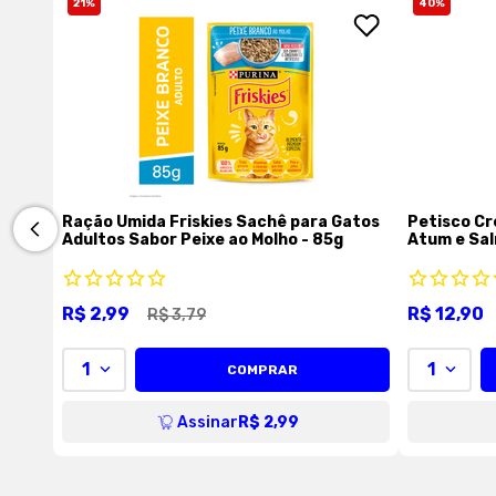
21
%
40
%
Ração Úmida Friskies Sachê para Gatos
Petisco Cr
Adultos Sabor Peixe ao Molho - 85g
Atum e Sal
R$
2
,
99
R$
12
,
90
R$
3
,
79
1
1
COMPRAR
Assinar
R$ 2,99