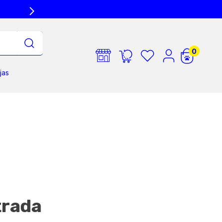
jas
trada