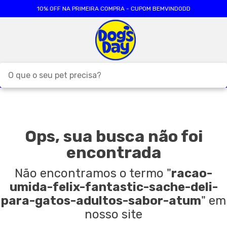
10% OFF NA PRIMEIRA COMPRA - CUPOM BEMVINDODD
O que o seu pet precisa?
TERMOS MAIS BUSCADOS
1
º
ração cães
Ops, sua busca não foi
2
º
ração gatos
encontrada
3
º
caes
4
º
tapete higienico
Não encontramos o termo
"
racao-
umida-felix-fantastic-sache-deli-
5
º
formula natural
para-gatos-adultos-sabor-atum
"
em
6
º
areia
nosso site
7
º
royal canin