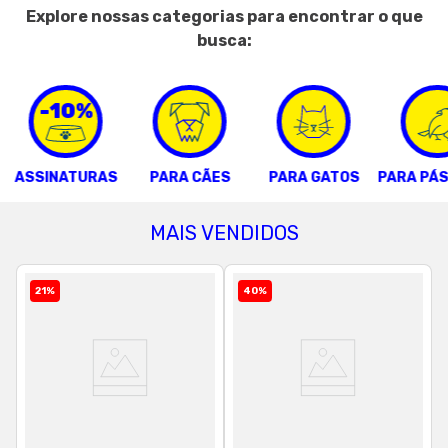
Explore nossas categorias para encontrar o que
8
º
petisco caes
busca:
9
º
premier
10
º
pro plan
-10%
ASSINATURAS
PARA CÃES
PARA GATOS
PARA PÁ
MAIS VENDIDOS
21
%
40
%