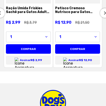
Ração Úmida Friskies
Petisco Cremoso
Sachê para Gatos Adultos
Nutrisco para Gatos
Sabor Peixe ao Molho -
Atum e Salmão 56 g
85g
R$
2
,
99
R$
12
,
90
R$
3
,
79
R$
21
,
50
1
1
COMPRAR
COMPRAR
Assinar
R$ 2,99
Assinar
R$ 12,90