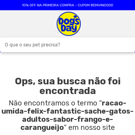
10% OFF NA PRIMEIRA COMPRA - CUPOM BEMVINDODD
O que o seu pet precisa?
TERMOS MAIS BUSCADOS
1
º
ração cães
Ops, sua busca não foi
2
º
ração gatos
encontrada
3
º
caes
4
º
tapete higienico
Não encontramos o termo
"
racao-
umida-felix-fantastic-sache-gatos-
5
º
formula natural
adultos-sabor-frango-e-
6
º
areia
carangueijo
"
em nosso site
7
º
royal canin