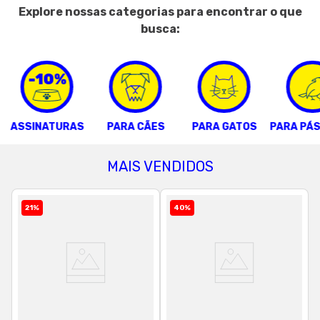
Explore nossas categorias para encontrar o que
8
º
petisco caes
busca:
9
º
premier
10
º
pro plan
-10%
ASSINATURAS
PARA CÃES
PARA GATOS
PARA PÁ
MAIS VENDIDOS
21
%
40
%