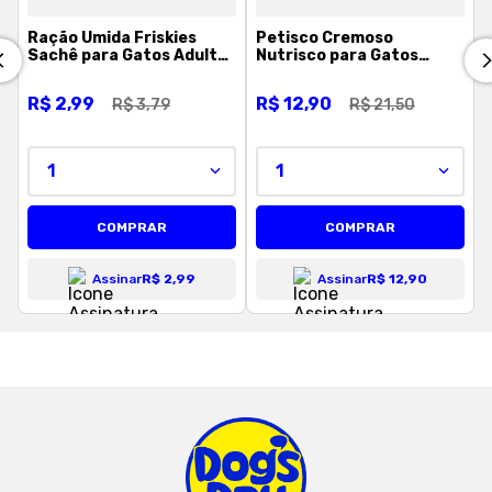
Ração Úmida Friskies
Petisco Cremoso
Sachê para Gatos Adultos
Nutrisco para Gatos
Sabor Peixe ao Molho -
Atum e Salmão 56 g
85g
R$
2
,
99
R$
12
,
90
R$
3
,
79
R$
21
,
50
1
1
COMPRAR
COMPRAR
Assinar
R$ 2,99
Assinar
R$ 12,90