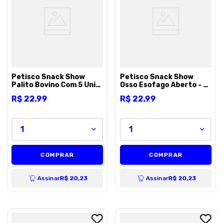
8
º
petisco caes
9
º
premier
10
º
pro plan
Petisco Snack Show
Petisco Snack Show
Palito Bovino Com 5 Unid
Osso Esofago Aberto - 5
- 5 unidades
unidades
R$
22
,
99
R$
22
,
99
1
1
COMPRAR
COMPRAR
Assinar
R$ 20,23
Assinar
R$ 20,23