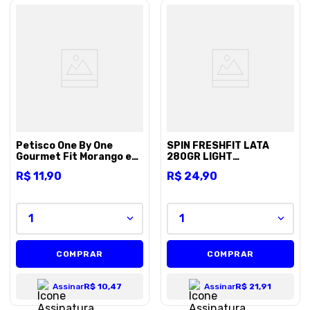
Petisco One By One
SPIN FRESHFIT LATA
Gourmet Fit Morango e
280GR LIGHT
batata Doce e chia - 50g
SALMAO/PERU
R$
11
,
90
R$
24
,
90
1
1
COMPRAR
COMPRAR
Assinar
R$ 10,47
Assinar
R$ 21,91