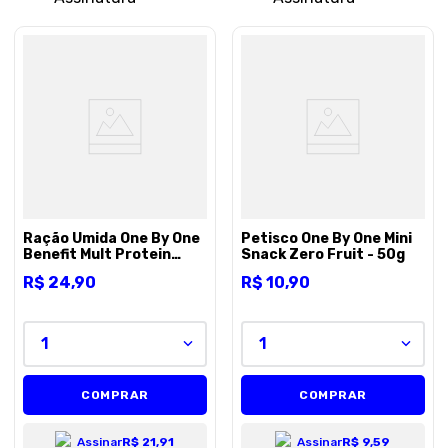
Ração Ùmida One By One
Petisco One By One Mini
Benefit Mult Protein
Snack Zero Fruit - 50g
Bovino e javal - 280g
R$
24
,
90
R$
10
,
90
1
1
COMPRAR
COMPRAR
Assinar
R$ 21,91
Assinar
R$ 9,59