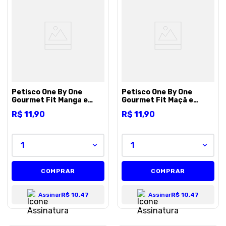
Petisco One By One
Petisco One By One
Gourmet Fit Manga e
Gourmet Fit Maçã e
Beterraba e Linhaça -
Cenoura e Quinoa - 50g
R$
11
,
90
R$
11
,
90
50g
1
1
COMPRAR
COMPRAR
Assinar
R$ 10,47
Assinar
R$ 10,47