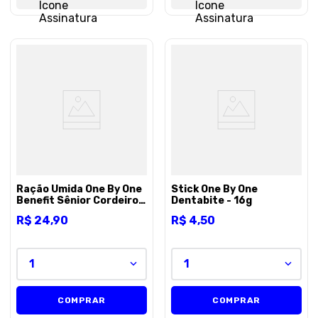
Ração Ùmida One By One
Stick One By One
Benefit Sênior Cordeiro
Dentabite - 16g
e pato - 280g
R$
24
,
90
R$
4
,
50
1
1
COMPRAR
COMPRAR