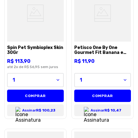
8
º
royal canin
9
º
premier
10
º
pro plan
Spin Pet Symbioplex Skin
Petisco One By One
30Gr
Gourmet Fit Banana e
Abóbora e Aveia - 50g
R$
113
,
90
R$
11
,
90
até
2
x de
R$ 56,95
sem juros
1
1
COMPRAR
COMPRAR
Assinar
R$ 100,23
Assinar
R$ 10,47