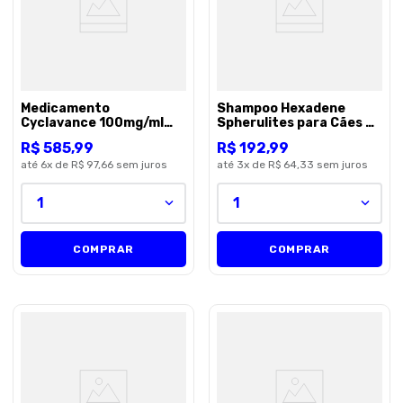
Medicamento
Shampoo Hexadene
Cyclavance 100mg/ml
Spherulites para Cães e
para Cães - 15ml
Gatos - 250ml
R$
585
,
99
R$
192
,
99
até
6
x de
R$ 97,66
sem juros
até
3
x de
R$ 64,33
sem juros
1
1
COMPRAR
COMPRAR