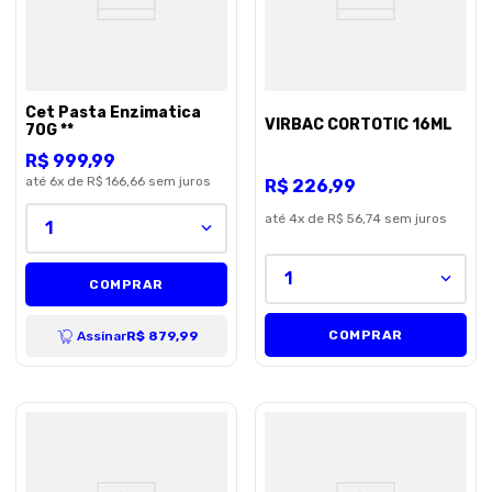
Cet Pasta Enzimatica
VIRBAC CORTOTIC 16ML
70G **
R$
999
,
99
até
6
x de
R$ 166,66
sem juros
R$
226
,
99
até
4
x de
R$ 56,74
sem juros
1
1
COMPRAR
COMPRAR
Assinar
R$ 879,99