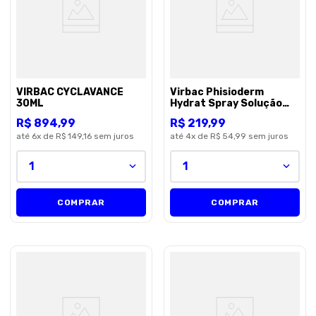
VIRBAC CYCLAVANCE
Virbac Phisioderm
30ML
Hydrat Spray Solução
Hidratante 250 ml
R$
894
,
99
R$
219
,
99
até
6
x de
R$ 149,16
sem juros
até
4
x de
R$ 54,99
sem juros
1
1
COMPRAR
COMPRAR