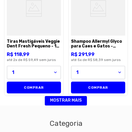
Tiras Mastigáveis Veggie
Shampoo Allermyl Glyco
Dent Fresh Pequeno - 15
para Caes e Gatos -
tiras
500ml
R$
118
,
99
R$
291
,
99
até
2
x de
R$ 59,49
sem juros
até
5
x de
R$ 58,39
sem juros
1
1
COMPRAR
COMPRAR
MOSTRAR MAIS
Categoria