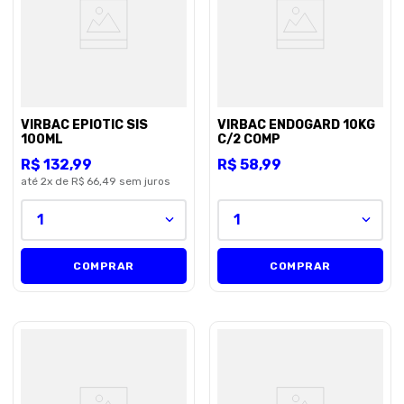
8
º
petisco caes
9
º
premier
10
º
pro plan
VIRBAC EPIOTIC SIS
VIRBAC ENDOGARD 10KG
100ML
C/2 COMP
R$
132
,
99
R$
58
,
99
até
2
x de
R$ 66,49
sem juros
1
1
COMPRAR
COMPRAR